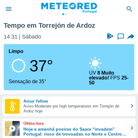
Tempo em Torrejón de Ardoz
de
14:31
Sábado
...
 da
empo.pt) foi
Limpo
or
37°
is para
e as
 fornecidas
UV
8 Muito
elevado!
FPS
25-
 qualidade.
Sensação de 35°
50
r a este
s das
opções:
Aviso Yellow
Aviso Moderate por high temperatures em Torrejón de
ookies e
Ardoz hoje
 forma
Última hora
e digital
Hoje e amanhã poeiras do Saara “invadem”
da,
Portugal: risco de trovoadas no Norte e Centro