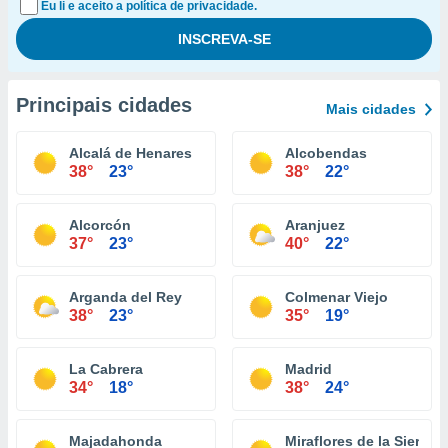
Eu li e aceito a política de privacidade.
Principais cidades
Mais cidades
Alcalá de Henares
Alcobendas
38°
23°
38°
22°
Alcorcón
Aranjuez
37°
23°
40°
22°
Arganda del Rey
Colmenar Viejo
38°
23°
35°
19°
La Cabrera
Madrid
34°
18°
38°
24°
Majadahonda
Miraflores de la Sierra