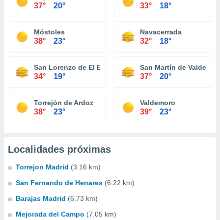
37°
20°
33°
18°
Móstoles
Navacerrada
38°
23°
32°
18°
San Lorenzo de El Escorial
San Martín de Valdeigle
34°
19°
37°
20°
Torrejón de Ardoz
Valdemoro
38°
23°
39°
23°
Localidades próximas
Torrejon Madrid
(3.16 km)
San Fernando de Henares
(6.22 km)
Barajas Madrid
(6.73 km)
Mejorada del Campo
(7.05 km)