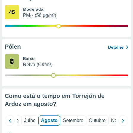
conteúdos.
Moderada
45
PM₁₀ (56 µg/m³)
ção
ão através
de
,
 e
Pólen
Detalhe
dos,
Baixo
publicidade
Relva (9 #/m³)
s, estudos
a e
mento de
ossos 1199
Como está o tempo em Torrejón de
eiros
Ardoz em
agosto
?
o
Junho
Julho
Agosto
Setembro
Outubro
Novembro