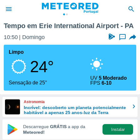
onal Airport
Tempo em Erie International Airport - PA
de
10:50
Domingo
...
 da
empo.pt) foi
Limpo
or
24°
is para
e as
 fornecidas
UV
5 Moderado
 qualidade.
Sensação de 25°
FPS
6-10
r a este
s das
opções:
Astronomia
Incrível: descoberto um planeta potencialmente
ookies e
habitável a apenas 25 anos-luz da Terra
 forma
Descarregue
GRÁTIS
a app da
Instalar
e digital
Meteored!
da,