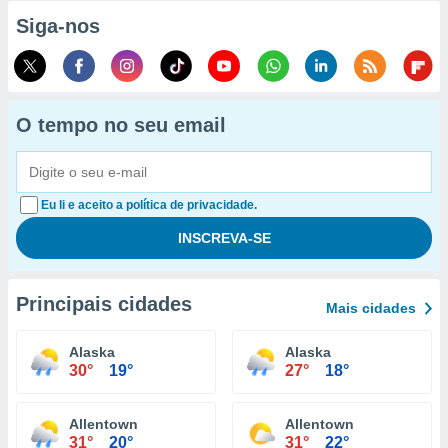
Siga-nos
O tempo no seu email
Eu li e aceito a política de privacidade.
Principais cidades
Mais cidades
Alaska
Alaska
30°
19°
27°
18°
Allentown
Allentown
31°
20°
31°
22°