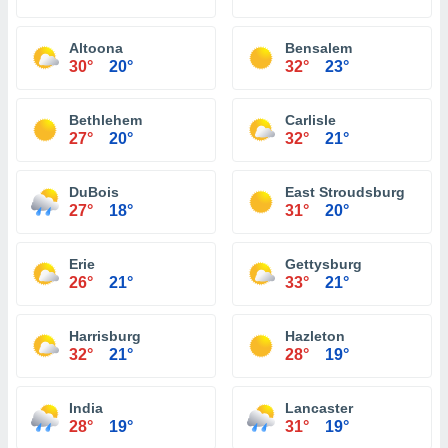
Altoona
Bensalem
30°
20°
32°
23°
Bethlehem
Carlisle
27°
20°
32°
21°
DuBois
East Stroudsburg
27°
18°
31°
20°
Erie
Gettysburg
26°
21°
33°
21°
Harrisburg
Hazleton
32°
21°
28°
19°
India
Lancaster
28°
19°
31°
19°