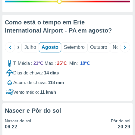
conteúdos.
ção
Como está o tempo em Erie
ão através
International Airport - PA em
agosto
?
de
,
 e
o
Junho
Julho
Agosto
Setembro
Outubro
Novembro
dos,
publicidade
T. Média :
21°C
Máx.:
25°C
Min:
18°C
s, estudos
Dias de chuva:
14
dias
a e
mento de
Acum. de chuva:
118 mm
Vento médio:
11 km/h
ossos 1199
eiros
Nascer e Pôr do sol
Nascer do sol
Pôr do sol
06:22
20:29