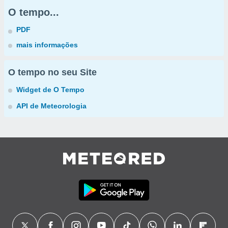
O tempo...
PDF
mais informações
O tempo no seu Site
Widget de O Tempo
API de Meteorologia