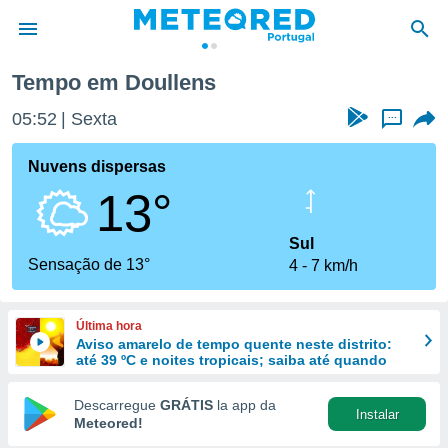
Tempo em Doullens
de
05:52
Sexta
...
 da
empo.pt) foi
Nuvens dispersas
or
13°
is para
e as
 fornecidas
Sul
 qualidade.
Sensação de 13°
4
7 km/h
r a este
s das
opções:
Última hora
Aviso amarelo de tempo quente neste distrito:
ookies e
até 39 ºC e noites tropicais; saiba até quando
 forma
Descarregue
GRÁTIS
la app da
Instalar
e digital
Meteored!
da,