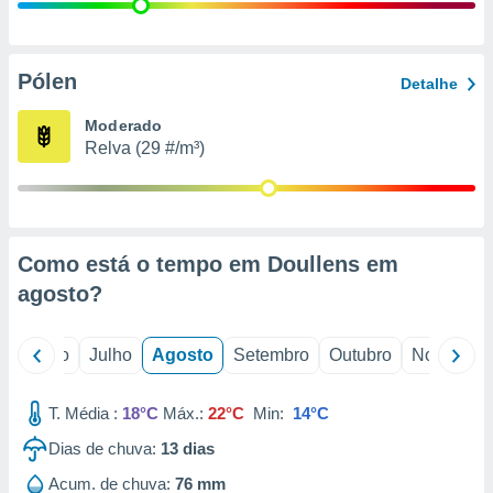
conteúdos.
ção
Pólen
Detalhe
ão através
de
Moderado
,
Relva (29 #/m³)
 e
dos,
publicidade
s, estudos
Como está o tempo em Doullens em
a e
mento de
agosto
?
ossos 1199
o
Junho
Julho
Agosto
Setembro
Outubro
Novembro
eiros
T. Média :
18°C
Máx.:
22°C
Min:
14°C
Dias de chuva:
13
dias
Acum. de chuva:
76 mm