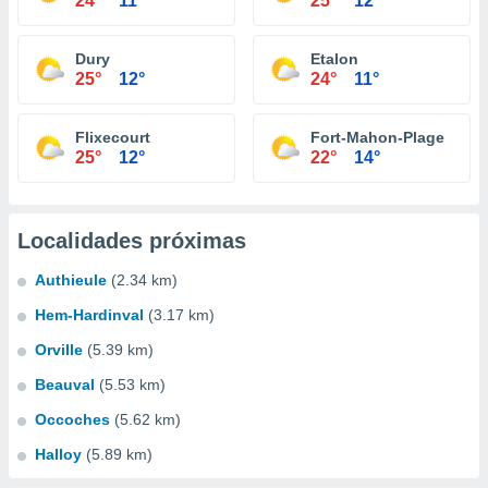
24°
11°
25°
12°
Dury
Etalon
25°
12°
24°
11°
Flixecourt
Fort-Mahon-Plage
25°
12°
22°
14°
Localidades próximas
Authieule
(2.34 km)
Hem-Hardinval
(3.17 km)
Orville
(5.39 km)
Beauval
(5.53 km)
Occoches
(5.62 km)
Halloy
(5.89 km)