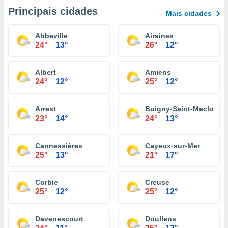
Principais cidades
Mais cidades
Abbeville
Airaines
24°
13°
26°
12°
Albert
Amiens
24°
12°
25°
12°
Arrest
Buigny-Saint-Maclou
23°
14°
24°
13°
Cannessières
Cayeux-sur-Mer
25°
13°
21°
17°
Corbie
Creuse
25°
12°
25°
12°
Davenescourt
Doullens