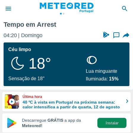
Tempo em Arrest
de
04:20
Domingo
...
 da
empo.pt) foi
Céu limpo
or
18°
is para
e as
 fornecidas
Lua minguante
 qualidade.
Sensação de 18°
Iluminada:
15%
r a este
s das
opções:
Última hora
40 ºC à vista em Portugal na próxima semana:
ookies e
calor intensifica a partir de quarta, 12 de agosto
 forma
Descarregue
GRÁTIS
a app da
Instalar
e digital
Meteored!
da,