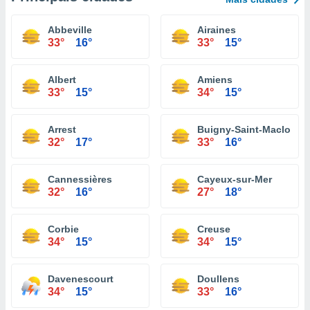
Abbeville
Airaines
33°
16°
33°
15°
Albert
Amiens
33°
15°
34°
15°
Arrest
Buigny-Saint-Maclou
32°
17°
33°
16°
Cannessières
Cayeux-sur-Mer
32°
16°
27°
18°
Corbie
Creuse
34°
15°
34°
15°
Davenescourt
Doullens
34°
15°
33°
16°