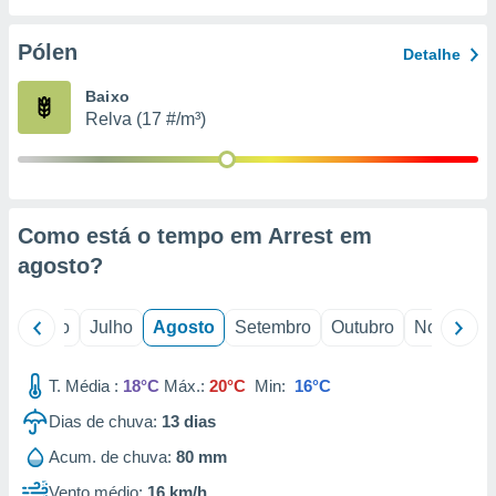
conteúdos.
Pólen
Detalhe
ção
Baixo
ão através
Relva (17 #/m³)
de
,
 e
dos,
publicidade
Como está o tempo em Arrest em
s, estudos
agosto
?
a e
mento de
o
Junho
Julho
Agosto
Setembro
Outubro
Novembro
ossos 1199
eiros
T. Média :
18°C
Máx.:
20°C
Min:
16°C
Dias de chuva:
13
dias
Acum. de chuva:
80 mm
Vento médio:
16 km/h