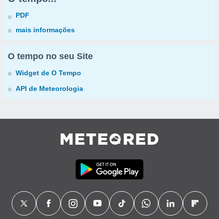
PDF
mais informações
O tempo no seu Site
Widget de O Tempo
API de Meteorologia