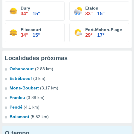
Dury
Etalon
34°
15°
33°
15°
Flixecourt
Fort-Mahon-Plage
34°
15°
29°
17°
Localidades próximas
Ochancourt
(2.88 km)
Estréboeuf
(3 km)
Mons-Boubert
(3.17 km)
Franleu
(3.88 km)
Pendé
(4.1 km)
Boismont
(5.52 km)
O tempo...