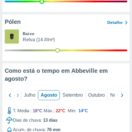
conteúdos.
ção
Pólen
Detalhe
ão através
de
Baixo
,
Relva (14 #/m³)
 e
dos,
publicidade
s, estudos
Como está o tempo em Abbeville em
a e
mento de
agosto
?
ossos 1199
o
Junho
Julho
Agosto
Setembro
Outubro
Novembro
eiros
T. Média :
18°C
Máx.:
22°C
Min:
14°C
Dias de chuva:
13
dias
Acum. de chuva:
76 mm