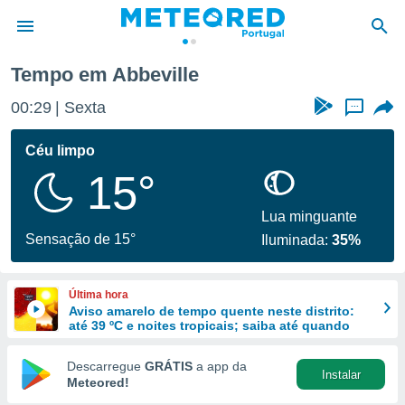
Tempo em Abbeville
de
00:29
Sexta
...
 da
empo.pt) foi
Céu limpo
or
15°
is para
e as
 fornecidas
Lua minguante
 qualidade.
Sensação de 15°
Iluminada:
35%
r a este
s das
opções:
Última hora
Aviso amarelo de tempo quente neste distrito:
ookies e
até 39 ºC e noites tropicais; saiba até quando
 forma
Descarregue
GRÁTIS
a app da
Instalar
e digital
Meteored!
da,