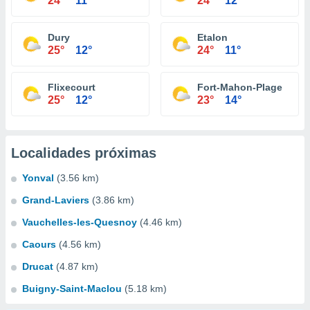
24°
11°
24°
12°
Dury
Etalon
25°
12°
24°
11°
Flixecourt
Fort-Mahon-Plage
25°
12°
23°
14°
Localidades próximas
Yonval
(3.56 km)
Grand-Laviers
(3.86 km)
Vauchelles-les-Quesnoy
(4.46 km)
Caours
(4.56 km)
Drucat
(4.87 km)
Buigny-Saint-Maclou
(5.18 km)