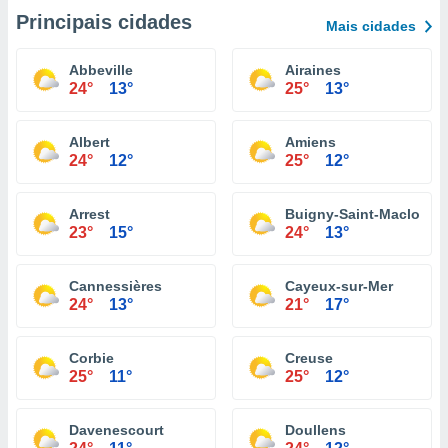
Principais cidades
Mais cidades
Abbeville
Airaines
24°
13°
25°
13°
Albert
Amiens
24°
12°
25°
12°
Arrest
Buigny-Saint-Maclou
23°
15°
24°
13°
Cannessières
Cayeux-sur-Mer
24°
13°
21°
17°
Corbie
Creuse
25°
11°
25°
12°
Davenescourt
Doullens