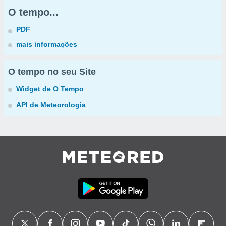
O tempo...
PDF
mais informações
O tempo no seu Site
Widget de O Tempo
API de Meteorologia