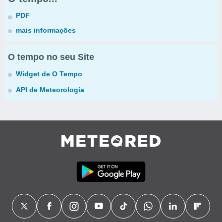
PDF
mais informações
O tempo no seu Site
Widget de O Tempo
API de Meteorologia