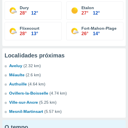
Dury
Etalon
28°
12°
27°
12°
Flixecourt
Fort-Mahon-Plage
28°
13°
26°
14°
Localidades próximas
Aveluy
(2.32 km)
Méaulte
(2.6 km)
Authuille
(4.64 km)
Ovillers-la-Boisselle
(4.74 km)
Ville-sur-Ancre
(5.25 km)
Mesnil-Martinsart
(5.57 km)
O tempo...