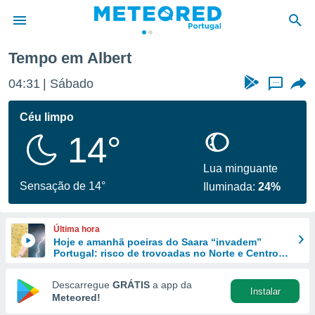
Tempo em Albert
de
04:31
Sábado
...
 da
empo.pt) foi
Céu limpo
or
14°
is para
e as
 fornecidas
Lua minguante
 qualidade.
Sensação de 14°
Iluminada:
24%
r a este
s das
opções:
Última hora
Hoje e amanhã poeiras do Saara “invadem”
ookies e
Portugal: risco de trovoadas no Norte e Centro
 forma
aumenta
Descarregue
GRÁTIS
a app da
Instalar
e digital
Meteored!
da,