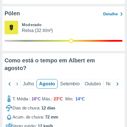
conteúdos.
Pólen
Detalhe
ção
Moderado
ão através
Relva (32 #/m³)
de
,
 e
dos,
publicidade
Como está o tempo em Albert em
s, estudos
agosto
?
a e
mento de
o
Junho
Julho
Agosto
Setembro
Outubro
Novembro
ossos 1199
eiros
T. Média :
18°C
Máx.:
23°C
Min:
14°C
Dias de chuva:
12
dias
Acum. de chuva:
72 mm
Vento médio:
12 km/h