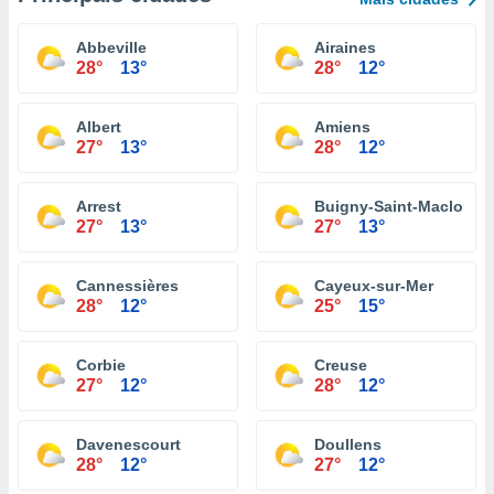
Abbeville
Airaines
28°
13°
28°
12°
Albert
Amiens
27°
13°
28°
12°
Arrest
Buigny-Saint-Maclou
27°
13°
27°
13°
Cannessières
Cayeux-sur-Mer
28°
12°
25°
15°
Corbie
Creuse
27°
12°
28°
12°
Davenescourt
Doullens
28°
12°
27°
12°