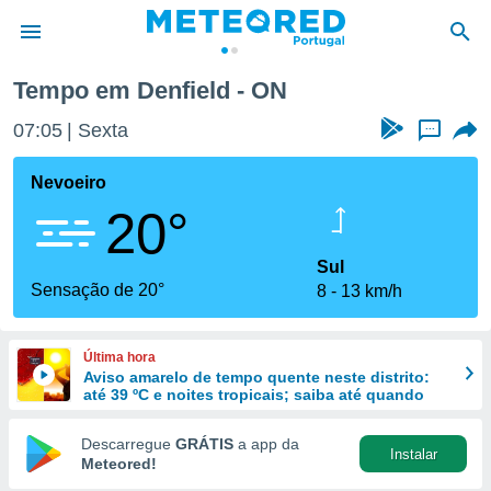
Tempo em Denfield - ON
de
07:05
Sexta
...
 da
empo.pt) foi
Nevoeiro
or
20°
is para
e as
 fornecidas
Sul
 qualidade.
Sensação de 20°
8
13 km/h
r a este
s das
opções:
Última hora
Aviso amarelo de tempo quente neste distrito:
ookies e
até 39 ºC e noites tropicais; saiba até quando
 forma
Descarregue
GRÁTIS
a app da
Instalar
e digital
Meteored!
da,