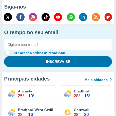
Siga-nos
O tempo no seu email
Eu li e aceito a política de privacidade.
Principais cidades
Mais cidades
Ancaster
Bradford
25°
19°
28°
16°
Bradford West Gwillimbury
Cornwall
28°
16°
28°
20°