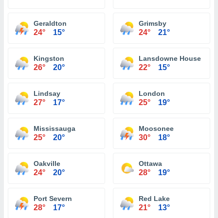
Geraldton
Grimsby
24°
15°
24°
21°
Kingston
Lansdowne House
26°
20°
22°
15°
Lindsay
London
27°
17°
25°
19°
Mississauga
Moosonee
25°
20°
30°
18°
Oakville
Ottawa
24°
20°
28°
19°
Port Severn
Red Lake
28°
17°
21°
13°