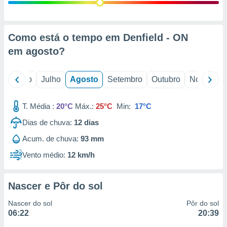
conteúdos.
ção
Como está o tempo em Denfield - ON
ão através
em
agosto
?
de
,
 e
o
Junho
Julho
Agosto
Setembro
Outubro
Novembro
dos,
publicidade
T. Média :
20°C
Máx.:
25°C
Min:
17°C
s, estudos
Dias de chuva:
12
dias
a e
mento de
Acum. de chuva:
93 mm
Vento médio:
12 km/h
ossos 1199
eiros
Nascer e Pôr do sol
Nascer do sol
Pôr do sol
06:22
20:39