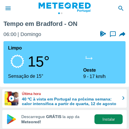
Tempo em Bradford - ON
de
06:00
Domingo
...
 da
empo.pt) foi
Limpo
or
15°
is para
e as
 fornecidas
Oeste
 qualidade.
Sensação de 15°
9
17 km/h
r a este
s das
opções:
Última hora
40 ºC à vista em Portugal na próxima semana:
ookies e
calor intensifica a partir de quarta, 12 de agosto
 forma
Descarregue
GRÁTIS
la app da
Instalar
e digital
Meteored!
da,