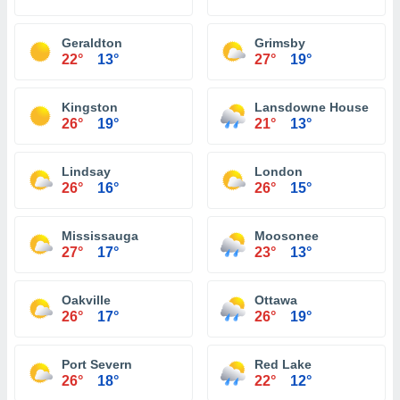
Geraldton
Grimsby
22°
13°
27°
19°
Kingston
Lansdowne House
26°
19°
21°
13°
Lindsay
London
26°
16°
26°
15°
Mississauga
Moosonee
27°
17°
23°
13°
Oakville
Ottawa
26°
17°
26°
19°
Port Severn
Red Lake
26°
18°
22°
12°