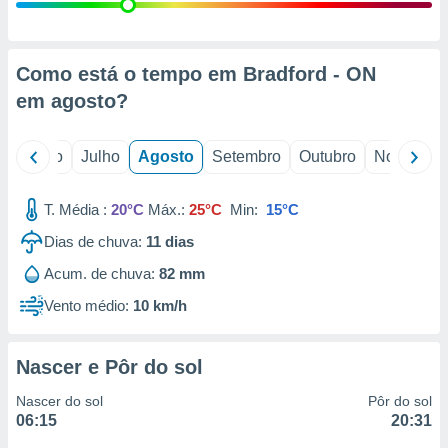
conteúdos.
ção
Como está o tempo em Bradford - ON
ão através
em
agosto
?
de
,
 e
o
Junho
Julho
Agosto
Setembro
Outubro
Novembro
dos,
publicidade
T. Média :
20°C
Máx.:
25°C
Min:
15°C
s, estudos
Dias de chuva:
11
dias
a e
mento de
Acum. de chuva:
82 mm
Vento médio:
10 km/h
ossos 1199
eiros
Nascer e Pôr do sol
Nascer do sol
Pôr do sol
06:15
20:31