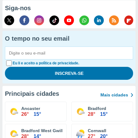
Siga-nos
O tempo no seu email
Eu li e aceito a política de privacidade.
Principais cidades
Mais cidades
Ancaster
Bradford
26°
15°
28°
15°
Bradford West Gwillimbury
Cornwall
28°
14°
27°
20°