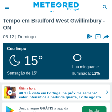
bury
Tempo em Bradford West Gwillimbury -
ON
de
 da
05:12
Domingo
...
empo.pt) foi
or
Céu limpo
is para
e as
15°
 fornecidas
 qualidade.
Lua minguante
r a este
Sensação de 15°
s das
Iluminada:
13%
opções:
ookies e
Última hora
 forma
40 ºC à vista em Portugal na próxima semana:
calor intensifica a partir de quarta, 12 de agosto
e digital
Descarregue
GRÁTIS
a app da
da,
Instalar