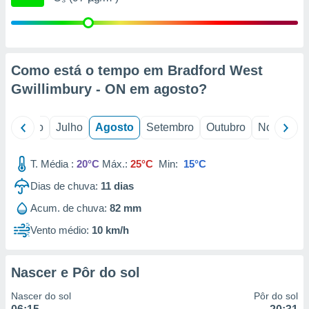
conteúdos.
ção
ão através
Como está o tempo em Bradford West
de
Gwillimbury - ON em
agosto
?
,
 e
o
Junho
Julho
Agosto
Setembro
Outubro
Novembro
dos,
publicidade
s, estudos
T. Média :
20°C
Máx.:
25°C
Min:
15°C
a e
mento de
Dias de chuva:
11
dias
Acum. de chuva:
82 mm
ossos 1199
eiros
Vento médio:
10 km/h
Nascer e Pôr do sol
Nascer do sol
Pôr do sol