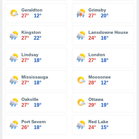
Geraldton
Grimsby
27°
12°
27°
20°
Kingston
Lansdowne House
27°
22°
24°
16°
Lindsay
London
27°
18°
27°
18°
Mississauga
Moosonee
27°
18°
28°
12°
Oakville
Ottawa
27°
19°
29°
19°
Port Severn
Red Lake
26°
18°
24°
15°