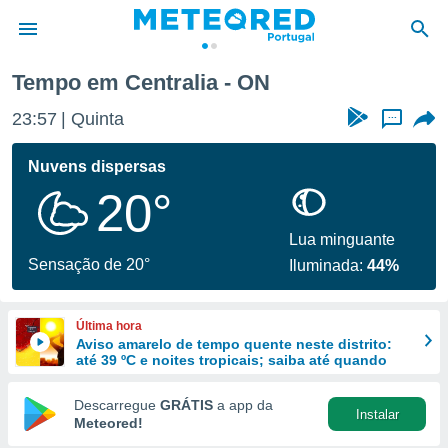
Tempo em Centralia - ON
de
23:57
Quinta
...
 da
empo.pt) foi
Nuvens dispersas
or
20°
is para
e as
 fornecidas
Lua minguante
 qualidade.
Sensação de 20°
Iluminada:
44%
r a este
s das
opções:
Última hora
Aviso amarelo de tempo quente neste distrito:
ookies e
até 39 ºC e noites tropicais; saiba até quando
 forma
Descarregue
GRÁTIS
a app da
Instalar
e digital
Meteored!
da,