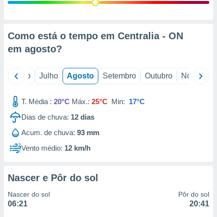
conteúdos.
ção
Como está o tempo em Centralia - ON
ão através
em
agosto
?
de
,
 e
o
Junho
Julho
Agosto
Setembro
Outubro
Novembro
dos,
publicidade
T. Média :
20°C
Máx.:
25°C
Min:
17°C
s, estudos
Dias de chuva:
12
dias
a e
mento de
Acum. de chuva:
93 mm
Vento médio:
12 km/h
ossos 1199
eiros
Nascer e Pôr do sol
Nascer do sol
Pôr do sol
06:21
20:41