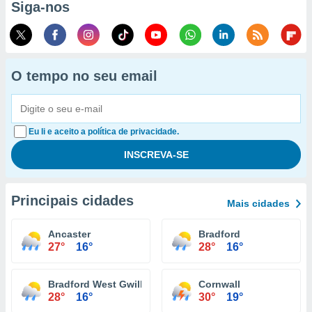
Siga-nos
O tempo no seu email
Eu li e aceito a política de privacidade.
Principais cidades
Mais cidades
Ancaster
Bradford
27°
16°
28°
16°
Bradford West Gwillimbury
Cornwall
28°
16°
30°
19°