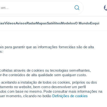
ias
Vídeos
Avisos
Radar
Mapas
Satélites
Modelos
O Mundo
Esqui
is para garantir que as informações fornecidas são de alta
s:
ecolhidas através de cookies ou tecnologias semelhantes,
er-lhe conteúdos de alta qualidade sem qualquer custo.
ON
e aceitando a instalação de todos os cookies, próprios ou dos
rtamento no website, bem como desenvolver um perfil
...
lizados com base no mesmo. Pode consultar mais informações na
lquer momento, clicando no botão
Definições de cookies
Por horas
Céu nublado nas próximas horas