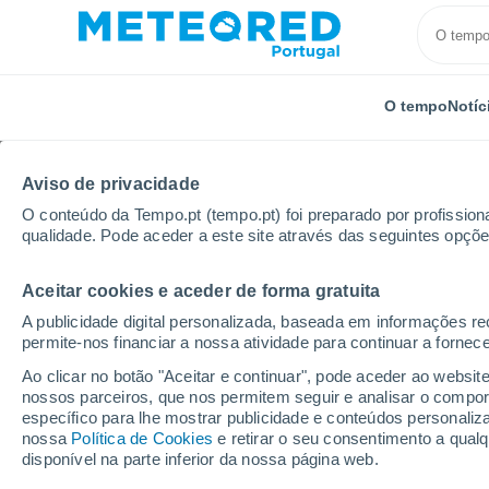
O tempo
Notíc
Aviso de privacidade
O conteúdo da Tempo.pt (tempo.pt) foi preparado por profissiona
qualidade. Pode aceder a este site através das seguintes opçõe
Aceitar cookies e aceder de forma gratuita
Início
Canadá
Província de Ontário
Red Lake
A publicidade digital personalizada, baseada em informações r
permite-nos financiar a nossa atividade para continuar a fornec
Tempo em Red Lake - 
Ao clicar no botão "Aceitar e continuar", pode aceder ao websit
nossos parceiros, que nos permitem seguir e analisar o compo
23:03
Quarta
específico para lhe mostrar publicidade e conteúdos persona
nossa
Política de Cookies
e retirar o seu consentimento a qua
disponível na parte inferior da nossa página web.
Encoberto