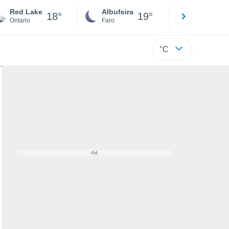
Red Lake
Albufeira
Lisboa
18°
19°
Ontario
Faro
Lisboa
°C