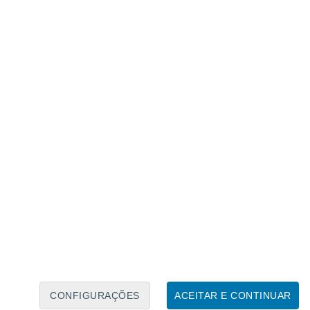
Calendário Lunar
Seg
Ter
Qua
Qui
Sex
Sáb
Domo
5
6
7
8
9
10
11
12
13
14
15
16
17
18
CONFIGURAÇÕES
ACEITAR E CONTINUAR