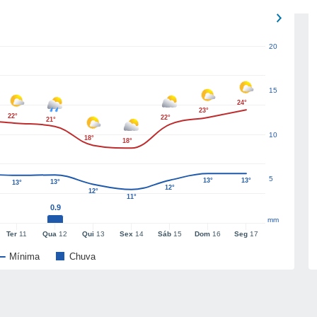
20
15
24°
23°
22°
22°
21°
10
18°
18°
5
13°
13°
13°
13°
12°
12°
11°
0.9
mm
Ter
11
Qua
12
Qui
13
Sex
14
Sáb
15
Dom
16
Seg
17
Mínima
Chuva