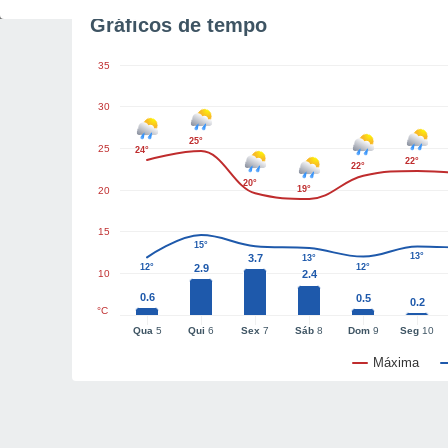
Gráficos de tempo
35
30
25°
25
24°
22°
22°
20°
19°
20
15
15°
13°
3.7
13°
12°
2.9
12°
10
2.4
0.6
0.5
0.2
°C
Qua
5
Qui
6
Sex
7
Sáb
8
Dom
9
Seg
10
Máxima