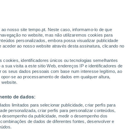
ante
r ao nosso site tempo.pt. Neste caso, informamo-lo de que
:
54%
navegação no website, mas não utilizaremos cookies para
nteúdos personalizados, embora possa visualizar publicidade
e aceder ao nosso website através desta assinatura, clicando no
s cookies, identificadores únicos ou tecnologias semelhantes
gal
 sua visita a este sitio Web, endereços IP e identificadores de
r os seus dados pessoais com base num interesse legítimo, ao
adar de Chuva
Satélites
Modelos
ou opor-se ao processamento de dados em qualquer altura,
 website.
mento de dados:
Sábado
Domingo
Segunda
Terça
dos limitados para selecionar publicidade, criar perfis para
8 Ago.
9 Ago.
10 Ago.
11 Ago.
idade personalizada, criar perfis para personalizar conteúdos,
ir o desempenho da publicidade, medir o desempenho dos
 combinações de dados de diferentes fontes, desenvolver e
eúdos.
80%
70%
60%