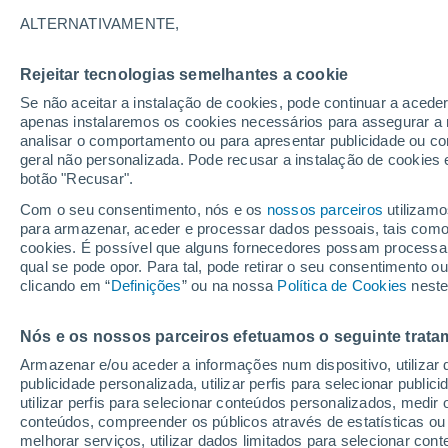
17°
ALTERNATIVAMENTE,
Rejeitar tecnologias semelhantes a cookie
Lua mingu
Se não aceitar a instalação de cookies, pode continuar a acede
Iluminada
Sensação de 17°
apenas instalaremos os cookies necessários para assegurar a 
analisar o comportamento ou para apresentar publicidade ou co
geral não personalizada. Pode recusar a instalação de cookies 
botão "Recusar".
Última hora
Subida das temperaturas, poeiras do Saara e
Com o seu consentimento, nós e os
nossos parceiros
utilizamo
chuva: datas e zonas mais afetadas em Portu
para armazenar, aceder e processar dados pessoais, tais como a
cookies. É possível que alguns fornecedores possam processa
O Tempo 1 - 7 Dias
Atualidade
Mapas de chuva
R
qual se pode opor. Para tal, pode retirar o seu consentimento 
clicando em “
Definições
” ou na nossa
Política de Cookies
neste
Nós e os nossos parceiros efetuamos o seguinte trata
Amanhã
Sexta
Hoje
Armazenar e/ou aceder a informações num dispositivo, utilizar da
6 Ago.
7 Ago.
5 Ago.
publicidade personalizada, utilizar perfis para selecionar public
utilizar perfis para selecionar conteúdos personalizados, med
conteúdos, compreender os públicos através de estatísticas ou
melhorar serviços, utilizar dados limitados para selecionar cont
80%
70%
50%