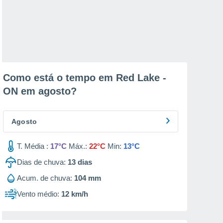
Como está o tempo em Red Lake -
ON em
agosto
?
Agosto
T. Média :
17°C
Máx.:
22°C
Min:
13°C
Dias de chuva:
13
dias
Acum. de chuva:
104 mm
Vento médio:
12 km/h