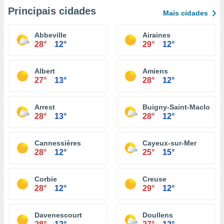
Principais cidades
Mais cidades
Abbeville
Airaines
28°
12°
29°
12°
Albert
Amiens
27°
13°
28°
12°
Arrest
Buigny-Saint-Maclou
28°
13°
28°
12°
Cannessières
Cayeux-sur-Mer
28°
12°
25°
15°
Corbie
Creuse
28°
12°
29°
12°
Davenescourt
Doullens