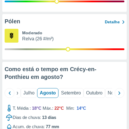
conteúdos.
ção
Pólen
Detalhe
ão através
de
Moderado
,
Relva (26 #/m³)
 e
dos,
publicidade
s, estudos
Como está o tempo em Crécy-en-
a e
mento de
Ponthieu em
agosto
?
ossos 1199
o
Junho
Julho
Agosto
Setembro
Outubro
Novembro
eiros
T. Média :
18°C
Máx.:
22°C
Min:
14°C
Dias de chuva:
13
dias
Acum. de chuva:
77 mm