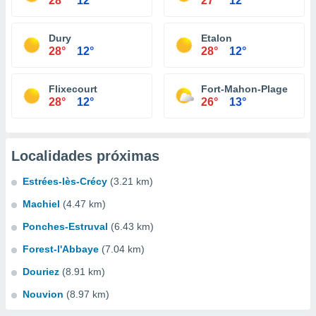
28°
12°
27°
12°
Dury
Etalon
28°
12°
28°
12°
Flixecourt
Fort-Mahon-Plage
28°
12°
26°
13°
Localidades próximas
Estrées-lès-Crécy
(3.21 km)
Machiel
(4.47 km)
Ponches-Estruval
(6.43 km)
Forest-l'Abbaye
(7.04 km)
Douriez
(8.91 km)
Nouvion
(8.97 km)