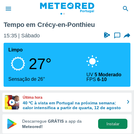
ieu
Tempo em Crécy-en-Ponthieu
de
15:35
Sábado
...
 da
empo.pt) foi
Limpo
or
27°
is para
e as
 fornecidas
UV
5 Moderado
 qualidade.
Sensação de 26°
FPS
6-10
r a este
s das
opções:
Última hora
40 ºC à vista em Portugal na próxima semana:
ookies e
calor intensifica a partir de quarta, 12 de agosto
 forma
Descarregue
GRÁTIS
a app da
Instalar
e digital
Meteored!
da,