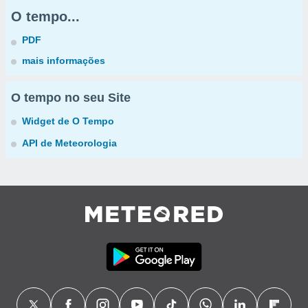
O tempo...
PDF
mais informações
O tempo no seu Site
Widget de O Tempo
API de Meteorologia