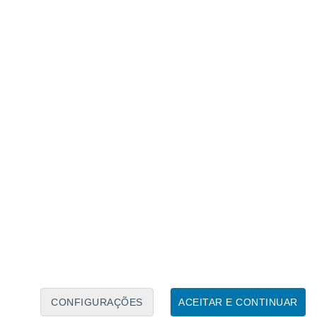
Calendário Lunar
Seg
Ter
Qua
Qui
Sex
Sáb
Domo
9
10
11
12
13
14
15
16
17
18
19
20
21
22
CONFIGURAÇÕES
ACEITAR E CONTINUAR