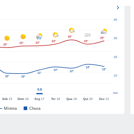
40
25°
25°
30
23°
23°
23°
23°
22°
20
14°
13°
13°
12°
11°
10
10°
10°
0.8
mm
Sáb
15
Dom
16
Seg
17
Ter
18
Qua
19
Qui
20
Sex
21
Mínima
Chuva