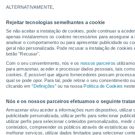
17°
ALTERNATIVAMENTE,
Rejeitar tecnologias semelhantes a cookie
Noroeste
Se não aceitar a instalação de cookies, pode continuar a acede
Sensação de 17°
14
-
38 km
apenas instalaremos os cookies necessários para assegurar a 
analisar o comportamento ou para apresentar publicidade ou co
geral não personalizada. Pode recusar a instalação de cookies 
botão "Recusar".
Última hora
40 ºC à vista em Portugal na próxima semana
Com o seu consentimento, nós e os
nossos parceiros
utilizamo
calor intensifica a partir de quarta, 12 de ago
para armazenar, aceder e processar dados pessoais, tais como a
cookies. É possível que alguns fornecedores possam processa
O Tempo 1 - 7 Dias
Atualidade
Mapas de temperat
qual se pode opor. Para tal, pode retirar o seu consentimento 
clicando em “
Definições
” ou na nossa
Política de Cookies
neste
Nós e os nossos parceiros efetuamos o seguinte trata
Amanhã
Terça
Hoje
Armazenar e/ou aceder a informações num dispositivo, utilizar da
10 Ago.
11 Ago.
9 Ago.
publicidade personalizada, utilizar perfis para selecionar public
utilizar perfis para selecionar conteúdos personalizados, med
conteúdos, compreender os públicos através de estatísticas ou
melhorar serviços, utilizar dados limitados para selecionar cont
50%
70%
90%