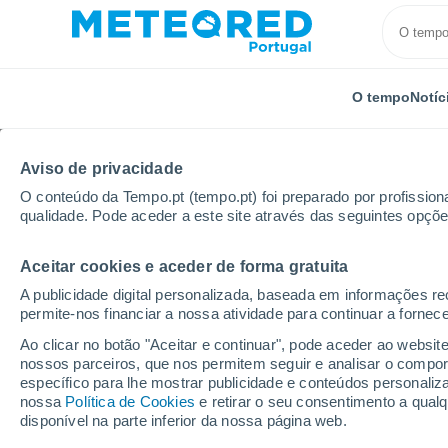
O tempo
Notíc
Aviso de privacidade
O conteúdo da Tempo.pt (tempo.pt) foi preparado por profissiona
qualidade. Pode aceder a este site através das seguintes opçõe
Aceitar cookies e aceder de forma gratuita
Início
Rússia
Oblast de Irkutsk
Cheremkhovo
A publicidade digital personalizada, baseada em informações r
permite-nos financiar a nossa atividade para continuar a fornec
Tempo em Cheremkho
Ao clicar no botão "Aceitar e continuar", pode aceder ao websit
nossos parceiros, que nos permitem seguir e analisar o compo
19:23
Domingo
específico para lhe mostrar publicidade e conteúdos persona
nossa
Política de Cookies
e retirar o seu consentimento a qua
disponível na parte inferior da nossa página web.
Limpo