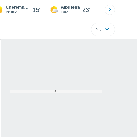
Cheremkhovo
Albufeira
Lisboa
15°
23°
Irkutsk
Faro
Lisboa
°C