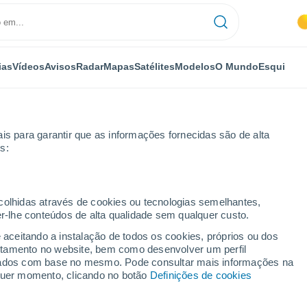
ias
Vídeos
Avisos
Radar
Mapas
Satélites
Modelos
O Mundo
Esqui
is para garantir que as informações fornecidas são de alta
s:
ecolhidas através de cookies ou tecnologias semelhantes,
er-lhe conteúdos de alta qualidade sem qualquer custo.
vo
e aceitando a instalação de todos os cookies, próprios ou dos
rtamento no website, bem como desenvolver um perfil
...
lizados com base no mesmo. Pode consultar mais informações na
lquer momento, clicando no botão
Definições de cookies
Por horas
Céu limpo nas próximas horas