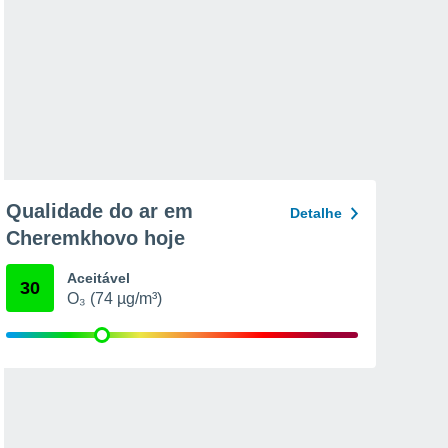
Qualidade do ar em
Detalhe
Cheremkhovo hoje
Aceitável
30
O₃ (74 µg/m³)