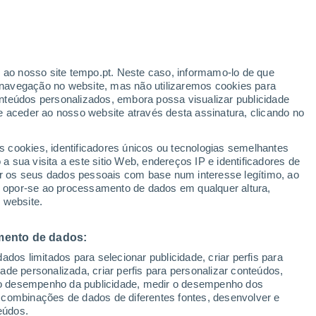
Furacão
Dolphin A 3.166 kms de distância
r ao nosso site tempo.pt. Neste caso, informamo-lo de que
/h
Sobem as temperaturas
navegação no website, mas não utilizaremos cookies para
Durante o dia de amanhã
nteúdos personalizados, embora possa visualizar publicidade
e aceder ao nosso website através desta assinatura, clicando no
:
s cookies, identificadores únicos ou tecnologias semelhantes
sto
 sua visita a este sitio Web, endereços IP e identificadores de
r os seus dados pessoais com base num interesse legítimo, ao
ura
Radar de Chuva
Satélites
Modelos
ou opor-se ao processamento de dados em qualquer altura,
 website.
mento de dados:
Quarta
Quinta
Sexta
Sábado
dos limitados para selecionar publicidade, criar perfis para
12 Ago.
13 Ago.
14 Ago.
15 Ago.
idade personalizada, criar perfis para personalizar conteúdos,
ir o desempenho da publicidade, medir o desempenho dos
 combinações de dados de diferentes fontes, desenvolver e
eúdos.