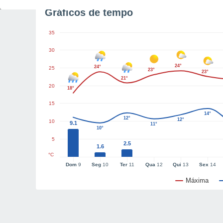
Gráficos de tempo
35
30
24°
24°
25
23°
23°
21°
20
18°
15
14°
12°
12°
10
9.1
11°
10°
5
2.5
1.6
°C
Dom
9
Seg
10
Ter
11
Qua
12
Qui
13
Sex
14
Máxima