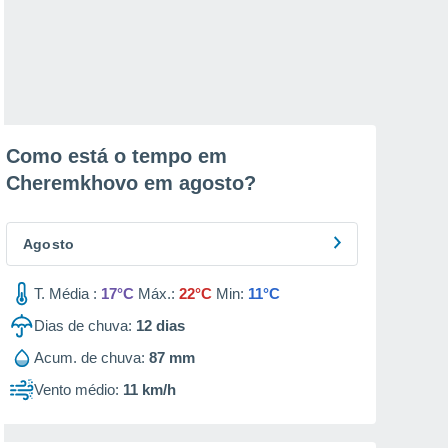
Como está o tempo em
Cheremkhovo em
agosto
?
Agosto
T. Média :
17°C
Máx.:
22°C
Min:
11°C
Dias de chuva:
12
dias
Acum. de chuva:
87 mm
Vento médio:
11 km/h