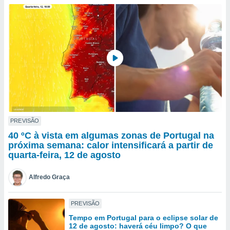
para lhe
licidade e
ados com
esmo. Pode
ais
s na nossa
 Cookies
e
u
nto a
omento,
 botão
de cookies
PREVISÃO
na parte
40 ºC à vista em algumas zonas de Portugal na
nossa
próxima semana: calor intensificará a partir de
.
quarta-feira, 12 de agosto
IVAMENTE,
Alfredo Graça
as
PREVISÃO
tes a
Tempo em Portugal para o eclipse solar de
12 de agosto: haverá céu limpo? O que