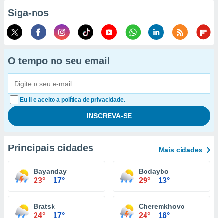
Siga-nos
O tempo no seu email
Eu li e aceito a política de privacidade.
Principais cidades
Mais cidades
Bayanday
Bodaybo
23°
17°
29°
13°
Bratsk
Cheremkhovo
24°
17°
24°
16°