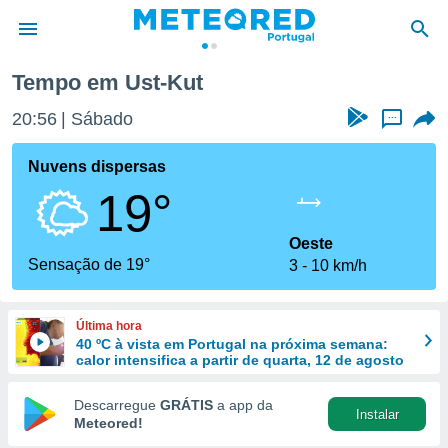
Tempo em Ust-Kut
de
20:56
Sábado
...
 da
empo.pt) foi
Nuvens dispersas
or
19°
is para
e as
 fornecidas
Oeste
 qualidade.
Sensação de 19°
3
10 km/h
r a este
s das
opções:
Última hora
40 ºC à vista em Portugal na próxima semana:
ookies e
calor intensifica a partir de quarta, 12 de agosto
 forma
Descarregue
GRÁTIS
a app da
Instalar
e digital
Meteored!
da,