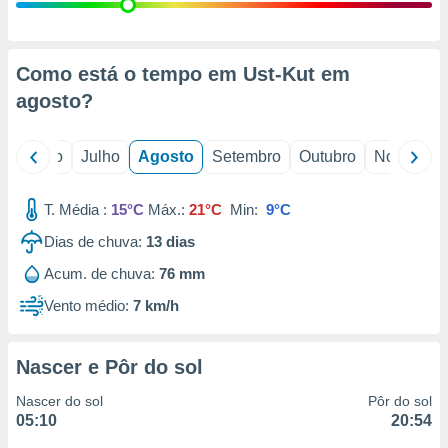
conteúdos.
ção
Como está o tempo em Ust-Kut em
ão através
agosto
?
de
,
 e
o
Junho
Julho
Agosto
Setembro
Outubro
Novembro
dos,
publicidade
T. Média :
15°C
Máx.:
21°C
Min:
9°C
s, estudos
Dias de chuva:
13
dias
a e
mento de
Acum. de chuva:
76 mm
Vento médio:
7 km/h
ossos 1199
eiros
Nascer e Pôr do sol
Nascer do sol
Pôr do sol
05:10
20:54