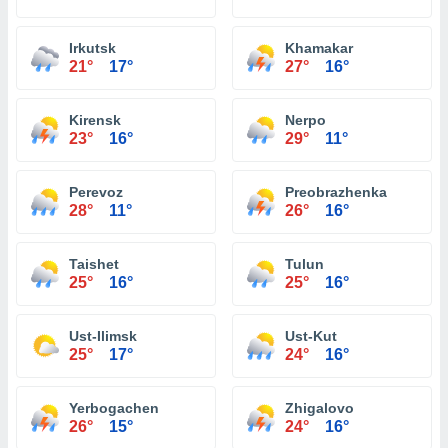
Irkutsk
Khamakar
21°
17°
27°
16°
Kirensk
Nerpo
23°
16°
29°
11°
Perevoz
Preobrazhenka
28°
11°
26°
16°
Taishet
Tulun
25°
16°
25°
16°
Ust-Ilimsk
Ust-Kut
25°
17°
24°
16°
Yerbogachen
Zhigalovo
26°
15°
24°
16°