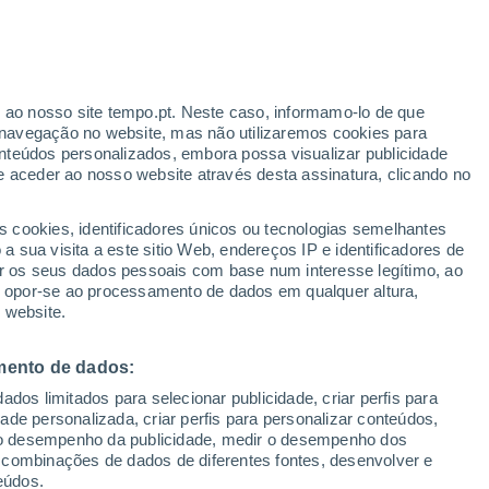
r ao nosso site tempo.pt. Neste caso, informamo-lo de que
/h
navegação no website, mas não utilizaremos cookies para
nteúdos personalizados, embora possa visualizar publicidade
e aceder ao nosso website através desta assinatura, clicando no
s cookies, identificadores únicos ou tecnologias semelhantes
o
 sua visita a este sitio Web, endereços IP e identificadores de
r os seus dados pessoais com base num interesse legítimo, ao
adar de Chuva
Satélites
Modelos
ou opor-se ao processamento de dados em qualquer altura,
 website.
mento de dados:
egunda
Terça
Quarta
Quinta
dos limitados para selecionar publicidade, criar perfis para
10 Ago.
11 Ago.
12 Ago.
13 Ago.
idade personalizada, criar perfis para personalizar conteúdos,
ir o desempenho da publicidade, medir o desempenho dos
 combinações de dados de diferentes fontes, desenvolver e
eúdos.
90%
80%
80%
80%