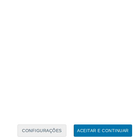
Calendário Lunar
Seg
Ter
Qua
Qui
Sex
Sáb
Domo
7
8
9
10
11
12
13
14
15
16
17
18
19
20
CONFIGURAÇÕES
ACEITAR E CONTINUAR