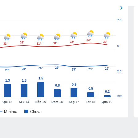
7.5
33°
32°
32°
32°
31°
31°
31°
5
25°
25°
25°
25°
25°
25°
25°
2.5
1.5
1.3
1.3
0.9
0.8
0.5
0.2
mm
Qui
13
Sex
14
Sáb
15
Dom
16
Seg
17
Ter
18
Qua
19
Mínima
Chuva