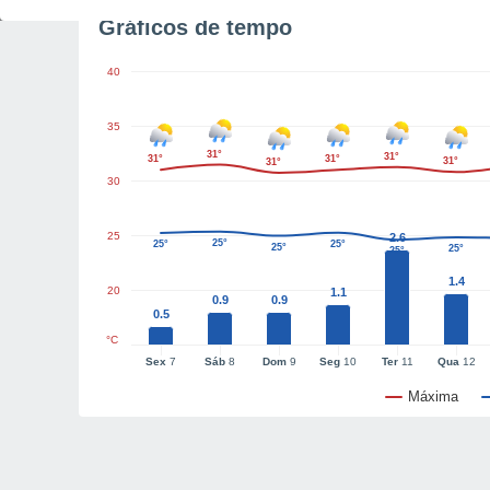
Gráficos de tempo
40
35
31°
31°
31°
31°
31°
31°
30
25
2.6
25°
25°
25°
25°
25°
25°
1.4
20
1.1
0.9
0.9
0.5
°C
Sex
7
Sáb
8
Dom
9
Seg
10
Ter
11
Qua
12
Máxima