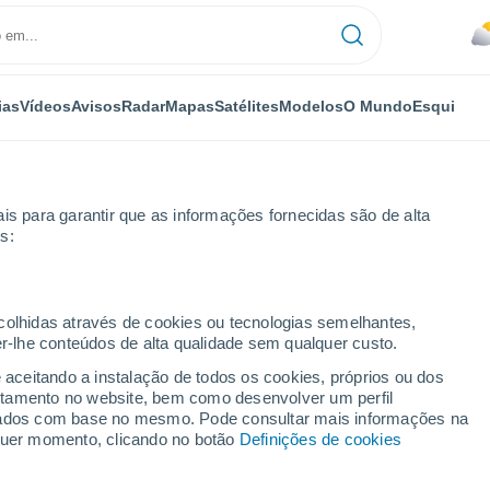
ias
Vídeos
Avisos
Radar
Mapas
Satélites
Modelos
O Mundo
Esqui
is para garantir que as informações fornecidas são de alta
s:
ecolhidas através de cookies ou tecnologias semelhantes,
er-lhe conteúdos de alta qualidade sem qualquer custo.
e aceitando a instalação de todos os cookies, próprios ou dos
rtamento no website, bem como desenvolver um perfil
...
lizados com base no mesmo. Pode consultar mais informações na
lquer momento, clicando no botão
Definições de cookies
Por horas
Chuva fraca nas próximas horas