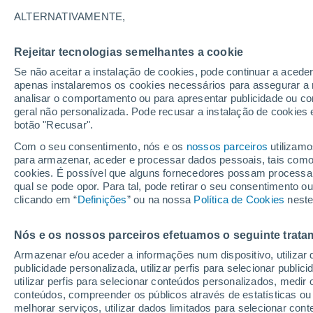
30°
ALTERNATIVAMENTE,
Rejeitar tecnologias semelhantes a cookie
Nordeste
Se não aceitar a instalação de cookies, pode continuar a acede
Sensação de 34°
16
-
31 km
apenas instalaremos os cookies necessários para assegurar a 
analisar o comportamento ou para apresentar publicidade ou co
geral não personalizada. Pode recusar a instalação de cookies 
botão "Recusar".
Última hora
Hoje e amanhã poeiras do Saara “invadem”
Com o seu consentimento, nós e os
nossos parceiros
utilizamo
Portugal: risco de trovoadas no Norte e Centr
para armazenar, aceder e processar dados pessoais, tais como a
aumenta
cookies. É possível que alguns fornecedores possam processa
O Tempo 1 - 7 Dias
Atualidade
Mapas de chuva
R
qual se pode opor. Para tal, pode retirar o seu consentimento 
clicando em “
Definições
” ou na nossa
Política de Cookies
neste
Nós e os nossos parceiros efetuamos o seguinte trata
Amanhã
Domingo
S
Hoje
Armazenar e/ou aceder a informações num dispositivo, utilizar da
8 Ago.
9 Ago.
7 Ago.
publicidade personalizada, utilizar perfis para selecionar public
utilizar perfis para selecionar conteúdos personalizados, med
conteúdos, compreender os públicos através de estatísticas ou
melhorar serviços, utilizar dados limitados para selecionar cont
80%
60%
60%