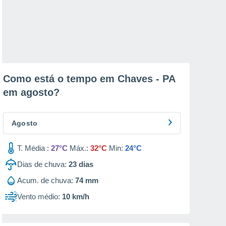
Como está o tempo em Chaves - PA
em
agosto
?
Agosto
T. Média :
27°C
Máx.:
32°C
Min:
24°C
Dias de chuva:
23
dias
Acum. de chuva:
74 mm
Vento médio:
10 km/h