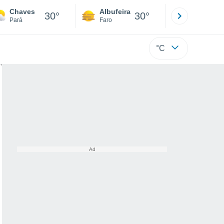
Chaves
Albufeira
Lisboa
30°
30°
Pará
Faro
Lisboa
°C