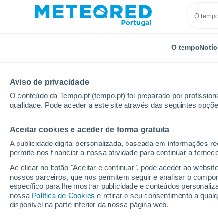
O tempo
Notíc
Aviso de privacidade
O conteúdo da Tempo.pt (tempo.pt) foi preparado por profissiona
qualidade. Pode aceder a este site através das seguintes opçõe
Aceitar cookies e aceder de forma gratuita
Início
Brasil
Estado do Pará
Chaves
A publicidade digital personalizada, baseada em informações r
permite-nos financiar a nossa atividade para continuar a fornec
Tempo em Chaves - PA
Ao clicar no botão "Aceitar e continuar", pode aceder ao websit
nossos parceiros, que nos permitem seguir e analisar o compo
14:59
Sexta
específico para lhe mostrar publicidade e conteúdos persona
nossa
Política de Cookies
e retirar o seu consentimento a qua
disponível na parte inferior da nossa página web.
Parcialmente nublado