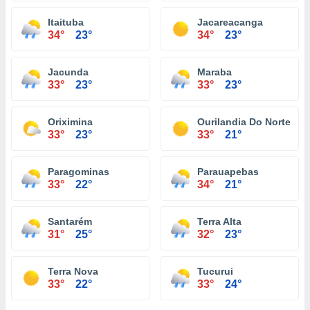
Itaituba
Jacareacanga
34°
23°
34°
23°
Jacunda
Maraba
33°
23°
33°
23°
Oriximina
Ourilandia Do Norte
33°
23°
33°
21°
Paragominas
Parauapebas
33°
22°
34°
21°
Santarém
Terra Alta
31°
25°
32°
23°
Terra Nova
Tucurui
33°
22°
33°
24°