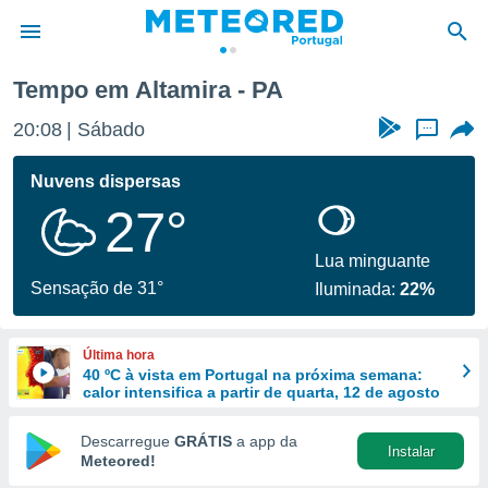
Tempo em Altamira - PA
de
20:08
Sábado
...
 da
empo.pt) foi
Nuvens dispersas
or
27°
is para
e as
 fornecidas
Lua minguante
 qualidade.
Sensação de 31°
Iluminada:
22%
r a este
s das
opções:
Última hora
40 ºC à vista em Portugal na próxima semana:
ookies e
calor intensifica a partir de quarta, 12 de agosto
 forma
Descarregue
GRÁTIS
a app da
Instalar
e digital
Meteored!
da,