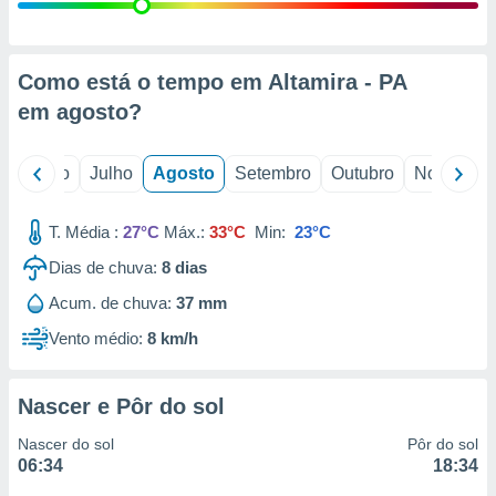
conteúdos.
ção
Como está o tempo em Altamira - PA
ão através
em
agosto
?
de
,
 e
o
Junho
Julho
Agosto
Setembro
Outubro
Novembro
dos,
publicidade
T. Média :
27°C
Máx.:
33°C
Min:
23°C
s, estudos
Dias de chuva:
8
dias
a e
mento de
Acum. de chuva:
37 mm
Vento médio:
8 km/h
ossos 1199
eiros
Nascer e Pôr do sol
Nascer do sol
Pôr do sol
06:34
18:34