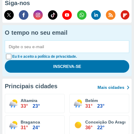
Siga-nos
O tempo no seu email
Eu li e aceito a política de privacidade.
Principais cidades
Mais cidades
Altamira
Belém
33°
23°
31°
23°
Braganca
Conceição Do Araguaia
31°
24°
36°
22°