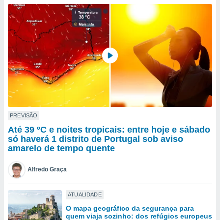
para lhe
licidade e
ados com
esmo. Pode
ais
s na nossa
 Cookies
e
u
nto a
omento,
 botão
de cookies
PREVISÃO
na parte
Até 39 ºC e noites tropicais: entre hoje e sábado
nossa
só haverá 1 distrito de Portugal sob aviso
.
amarelo de tempo quente
IVAMENTE,
Alfredo Graça
as
ATUALIDADE
tes a
O mapa geográfico da segurança para
quem viaja sozinho: dos refúgios europeus