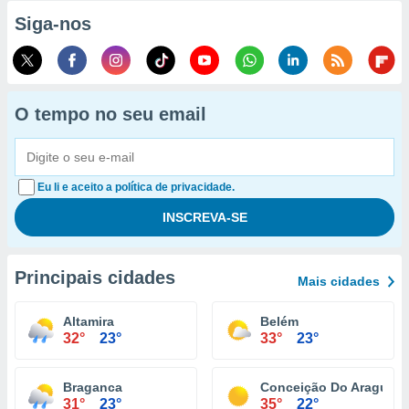
Siga-nos
O tempo no seu email
Eu li e aceito a política de privacidade.
Principais cidades
Mais cidades
Altamira
Belém
32°
23°
33°
23°
Braganca
Conceição Do Araguaia
31°
23°
35°
22°