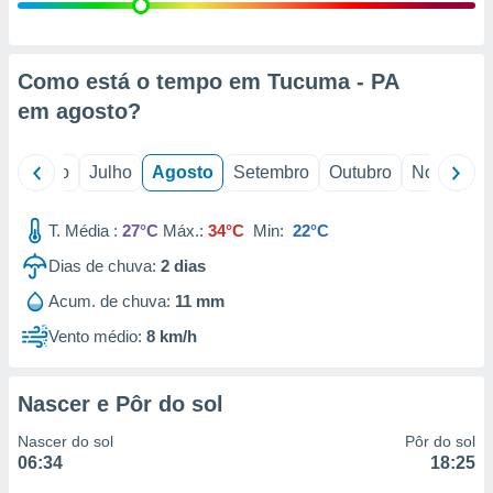
conteúdos.
ção
Como está o tempo em Tucuma - PA
ão através
em
agosto
?
de
,
 e
o
Junho
Julho
Agosto
Setembro
Outubro
Novembro
dos,
publicidade
T. Média :
27°C
Máx.:
34°C
Min:
22°C
s, estudos
Dias de chuva:
2
dias
a e
mento de
Acum. de chuva:
11 mm
Vento médio:
8 km/h
ossos 1199
eiros
Nascer e Pôr do sol
Nascer do sol
Pôr do sol
06:34
18:25