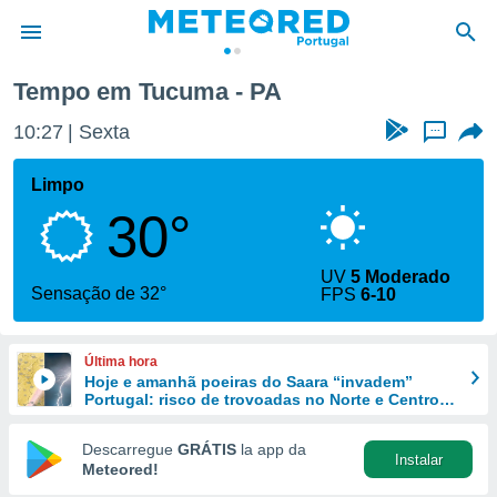
Tempo em Tucuma - PA
de
10:27
Sexta
...
 da
empo.pt) foi
Limpo
or
30°
is para
e as
 fornecidas
UV
5 Moderado
 qualidade.
Sensação de 32°
FPS
6-10
r a este
s das
opções:
Última hora
Hoje e amanhã poeiras do Saara “invadem”
ookies e
Portugal: risco de trovoadas no Norte e Centro
 forma
aumenta
Descarregue
GRÁTIS
la app da
Instalar
e digital
Meteored!
da,