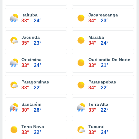
Itaituba
Jacareacanga
33°
24°
34°
23°
Jacunda
Maraba
35°
23°
34°
24°
Oriximina
Ourilandia Do Norte
33°
24°
33°
21°
Paragominas
Parauapebas
33°
22°
34°
22°
Santarém
Terra Alta
30°
26°
33°
22°
Terra Nova
Tucurui
33°
22°
33°
24°