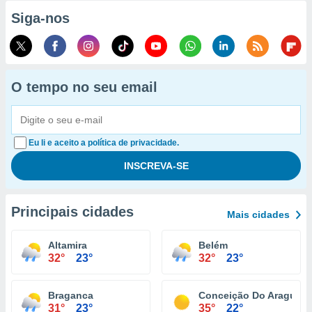
Siga-nos
O tempo no seu email
Eu li e aceito a política de privacidade.
Principais cidades
Mais cidades
Altamira
Belém
32°
23°
32°
23°
Braganca
Conceição Do Araguaia
31°
23°
35°
22°