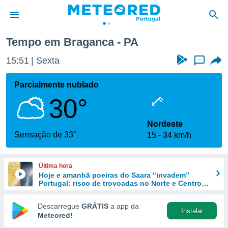
Tempo em Braganca - PA
de
15:51
Sexta
...
 da
empo.pt) foi
Parcialmente nublado
or
30°
is para
e as
 fornecidas
Nordeste
 qualidade.
Sensação de 33°
15
34 km/h
r a este
s das
opções:
Última hora
Hoje e amanhã poeiras do Saara “invadem”
ookies e
Portugal: risco de trovoadas no Norte e Centro
 forma
aumenta
Descarregue
GRÁTIS
a app da
Instalar
e digital
Meteored!
da,