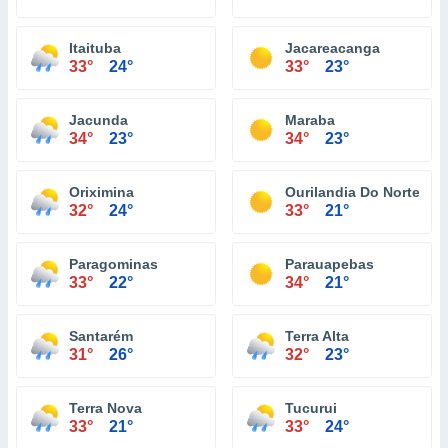
Itaituba
Jacareacanga
33°
24°
33°
23°
Jacunda
Maraba
34°
23°
34°
23°
Oriximina
Ourilandia Do Norte
32°
24°
33°
21°
Paragominas
Parauapebas
33°
22°
34°
21°
Santarém
Terra Alta
31°
26°
32°
23°
Terra Nova
Tucurui
33°
21°
33°
24°