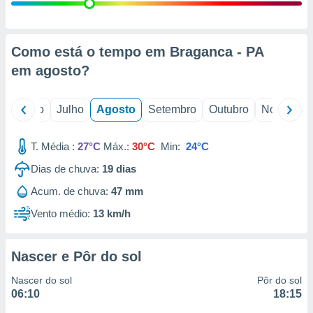
conteúdos.
ção
Como está o tempo em Braganca - PA
ão através
em
agosto
?
de
,
 e
o
Junho
Julho
Agosto
Setembro
Outubro
Novembro
dos,
publicidade
T. Média :
27°C
Máx.:
30°C
Min:
24°C
s, estudos
Dias de chuva:
19
dias
a e
mento de
Acum. de chuva:
47 mm
Vento médio:
13 km/h
ossos 1199
eiros
Nascer e Pôr do sol
Nascer do sol
Pôr do sol
06:10
18:15