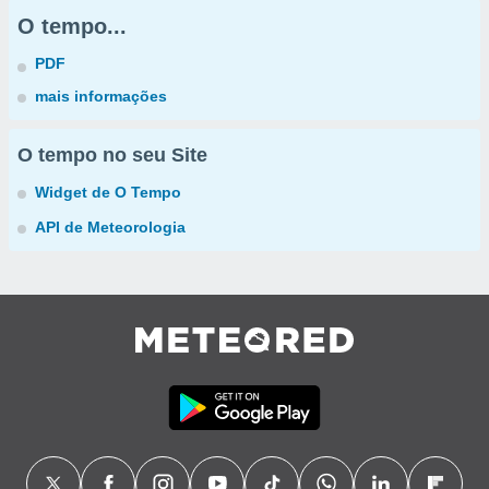
O tempo...
PDF
mais informações
O tempo no seu Site
Widget de O Tempo
API de Meteorologia