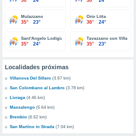
36°
24°
36°
24°
Mulazzano
Orio Litta
35°
23°
36°
24°
Sant'Angelo Lodigiano
Tavazzano con Villaves
35°
24°
35°
23°
Localidades próximas
Villanova Del Sillaro
(3.67 km)
San Colombano al Lambro
(3.78 km)
Livraga
(4.46 km)
Massalengo
(5.64 km)
Brembio
(6.62 km)
San Martino in Strada
(7.04 km)