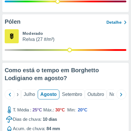
conteúdos.
ção
Pólen
Detalhe
ão através
de
Moderado
,
Relva (27 #/m³)
 e
dos,
publicidade
s, estudos
Como está o tempo em Borghetto
a e
mento de
Lodigiano em
agosto
?
ossos 1199
o
Junho
Julho
Agosto
Setembro
Outubro
Novembro
eiros
T. Média :
25°C
Máx.:
30°C
Min:
20°C
Dias de chuva:
10
dias
Acum. de chuva:
84 mm