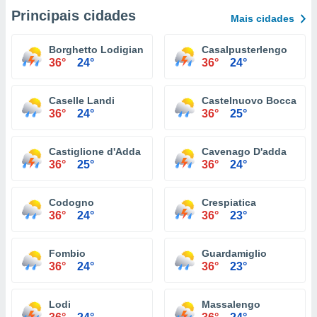
Principais cidades
Mais cidades
Borghetto Lodigiano
Casalpusterlengo
36°
24°
36°
24°
Caselle Landi
Castelnuovo Bocca D'a
36°
24°
36°
25°
Castiglione d'Adda
Cavenago D'adda
36°
25°
36°
24°
Codogno
Crespiatica
36°
24°
36°
23°
Fombio
Guardamiglio
36°
24°
36°
23°
Lodi
Massalengo