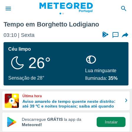
Tempo em Borghetto Lodigiano
de
03:10
Sexta
...
 da
empo.pt) foi
Céu limpo
or
26°
is para
e as
 fornecidas
Lua minguante
 qualidade.
Sensação de 28°
Iluminada:
35%
r a este
s das
opções:
Última hora
Aviso amarelo de tempo quente neste distrito:
ookies e
até 39 ºC e noites tropicais; saiba até quando
 forma
Descarregue
GRÁTIS
la app da
Instalar
e digital
Meteored!
da,