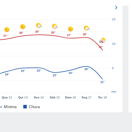
15
39°
38°
38°
38°
37°
37°
10
32°
5
26°
25°
25°
24°
24°
23°
21°
mm
Qua
12
Qui
13
Sex
14
Sáb
15
Dom
16
Seg
17
Ter
18
Mínima
Chuva