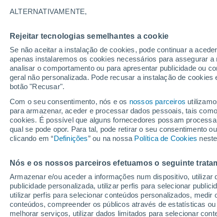
33°
ALTERNATIVAMENTE,
Rejeitar tecnologias semelhantes a cookie
Oeste
Se não aceitar a instalação de cookies, pode continuar a acede
Sensação de 33°
9
-
16 km/
apenas instalaremos os cookies necessários para assegurar a 
analisar o comportamento ou para apresentar publicidade ou co
geral não personalizada. Pode recusar a instalação de cookies 
botão "Recusar".
Última hora
Aviso amarelo de tempo quente neste distrito:
Com o seu consentimento, nós e os
nossos parceiros
utilizamo
39 ºC e noites tropicais; saiba até quando
para armazenar, aceder e processar dados pessoais, tais como a
cookies. É possível que alguns fornecedores possam processa
O Tempo 1 - 7 Dias
Atualidade
Mapas de chuva
R
qual se pode opor. Para tal, pode retirar o seu consentimento 
clicando em “
Definições
” ou na nossa
Política de Cookies
neste
Nós e os nossos parceiros efetuamos o seguinte trata
Amanhã
Sábado
D
Hoje
Armazenar e/ou aceder a informações num dispositivo, utilizar da
7 Ago.
8 Ago.
6 Ago.
publicidade personalizada, utilizar perfis para selecionar public
utilizar perfis para selecionar conteúdos personalizados, med
conteúdos, compreender os públicos através de estatísticas ou
melhorar serviços, utilizar dados limitados para selecionar cont
70%
50%
30%