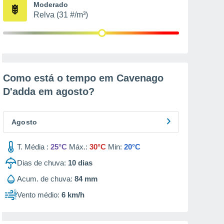
Moderado
Relva (31 #/m³)
Como está o tempo em Cavenago
D'adda em
agosto
?
Agosto
T. Média :
25°C
Máx.:
30°C
Min:
20°C
Dias de chuva:
10
dias
Acum. de chuva:
84 mm
Vento médio:
6 km/h