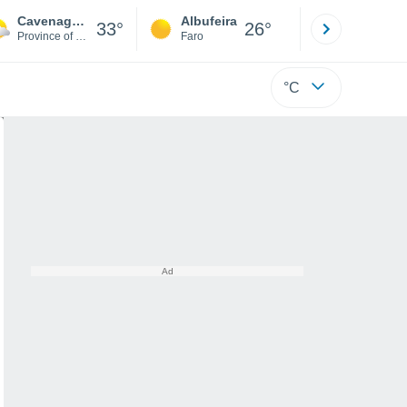
Cavenago d'Adda
Albufeira
Lisboa
33°
26°
Province of Lodi
Faro
Lisboa
°C