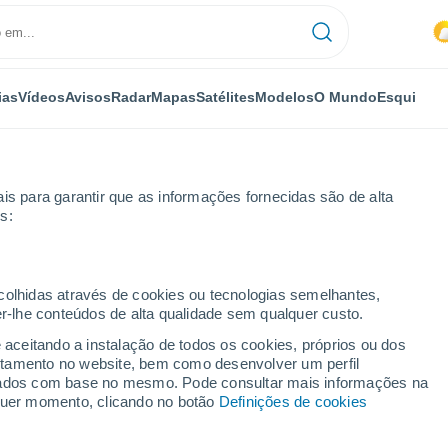
ias
Vídeos
Avisos
Radar
Mapas
Satélites
Modelos
O Mundo
Esqui
is para garantir que as informações fornecidas são de alta
s:
ecolhidas através de cookies ou tecnologias semelhantes,
er-lhe conteúdos de alta qualidade sem qualquer custo.
'adda
e aceitando a instalação de todos os cookies, próprios ou dos
rtamento no website, bem como desenvolver um perfil
...
lizados com base no mesmo. Pode consultar mais informações na
lquer momento, clicando no botão
Definições de cookies
Por horas
Chuva fraca nas próximas horas