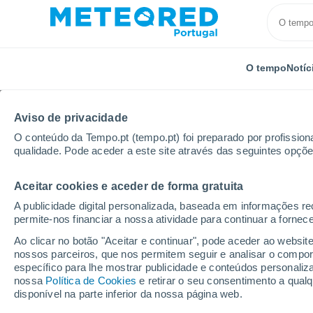
O tempo
Notíc
Aviso de privacidade
O conteúdo da Tempo.pt (tempo.pt) foi preparado por profissiona
qualidade. Pode aceder a este site através das seguintes opçõe
Aceitar cookies e aceder de forma gratuita
Início
Itália
Província de Lodi
Cavenago D'adda
A publicidade digital personalizada, baseada em informações r
permite-nos financiar a nossa atividade para continuar a fornec
Tempo em Cavenago D
Ao clicar no botão "Aceitar e continuar", pode aceder ao websit
nossos parceiros, que nos permitem seguir e analisar o compo
20:32
Quinta
específico para lhe mostrar publicidade e conteúdos persona
nossa
Política de Cookies
e retirar o seu consentimento a qua
disponível na parte inferior da nossa página web.
Nuvens dispersas