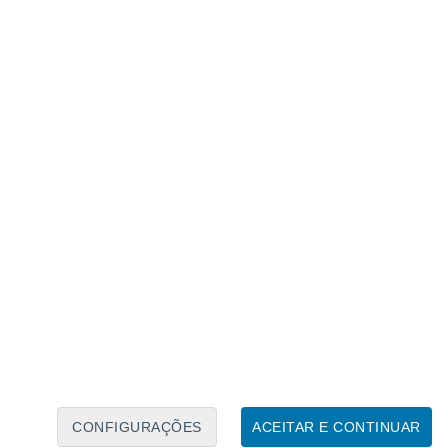
Calendário Lunar
Seg
Ter
Qua
Qui
Sex
Sáb
Domo
6
7
8
9
10
11
12
13
14
15
16
17
18
19
CONFIGURAÇÕES
ACEITAR E CONTINUAR