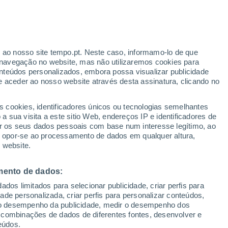
Aviso vermelho
Aviso extremo por temperaturas
elevadas em Cavenago D'adda hoje
r ao nosso site tempo.pt. Neste caso, informamo-lo de que
h
navegação no website, mas não utilizaremos cookies para
nteúdos personalizados, embora possa visualizar publicidade
e aceder ao nosso website através desta assinatura, clicando no
 até
s cookies, identificadores únicos ou tecnologias semelhantes
 sua visita a este sitio Web, endereços IP e identificadores de
r os seus dados pessoais com base num interesse legítimo, ao
adar de Chuva
Satélites
Modelos
ou opor-se ao processamento de dados em qualquer altura,
 website.
mento de dados:
omingo
Segunda
Terça
Quarta
dos limitados para selecionar publicidade, criar perfis para
9 Ago.
10 Ago.
11 Ago.
12 Ago.
idade personalizada, criar perfis para personalizar conteúdos,
ir o desempenho da publicidade, medir o desempenho dos
 combinações de dados de diferentes fontes, desenvolver e
eúdos.
40%