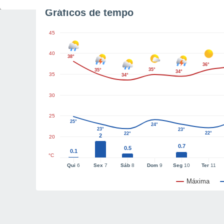
Gráficos de tempo
45
40
38°
36°
35°
35°
34°
35
34°
30
25
25°
24°
23°
23°
22°
22°
2
20
0.7
0.5
0.1
°C
Qui
6
Sex
7
Sáb
8
Dom
9
Seg
10
Ter
11
Máxima