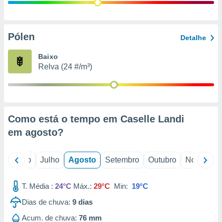
conteúdos.
ção
Pólen
Detalhe
ão através
de
Baixo
,
Relva (24 #/m³)
 e
dos,
publicidade
s, estudos
Como está o tempo em Caselle Landi
a e
mento de
em
agosto
?
ossos 1199
o
Junho
Julho
Agosto
Setembro
Outubro
Novembro
eiros
T. Média :
24°C
Máx.:
29°C
Min:
19°C
Dias de chuva:
9
dias
Acum. de chuva:
76 mm