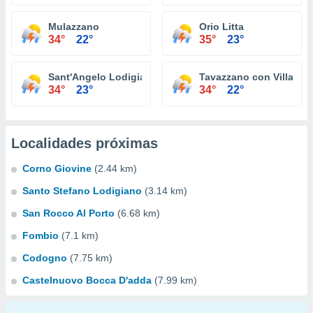
Mulazzano
Orio Litta
34°
22°
35°
23°
Sant'Angelo Lodigiano
Tavazzano con Villaves
34°
23°
34°
22°
Localidades próximas
Corno Giovine
(2.44 km)
Santo Stefano Lodigiano
(3.14 km)
San Rocco Al Porto
(6.68 km)
Fombio
(7.1 km)
Codogno
(7.75 km)
Castelnuovo Bocca D'adda
(7.99 km)