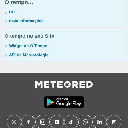
O tempo...
PDF
mais informações
O tempo no seu Site
Widget de O Tempo
API de Meteorologia