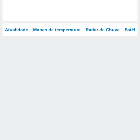
Atualidade
Mapas de temperatura
Radar de Chuva
Satélit