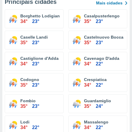
Principais cidades
Mais cidades
Borghetto Lodigiano
Casalpusterlengo
34°
23°
35°
23°
Caselle Landi
Castelnuovo Bocca D'a
35°
23°
35°
23°
Castiglione d'Adda
Cavenago D'adda
34°
23°
34°
22°
Codogno
Crespiatica
35°
23°
34°
22°
Fombio
Guardamiglio
35°
23°
35°
24°
Lodi
Massalengo
34°
22°
34°
22°