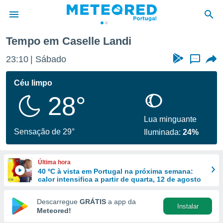
Tempo em Caselle Landi
de
23:10
Sábado
...
 da
empo.pt) foi
Céu limpo
or
28°
is para
e as
 fornecidas
Lua minguante
 qualidade.
Sensação de 29°
Iluminada:
24%
r a este
s das
opções:
Última hora
40 ºC à vista em Portugal na próxima semana:
ookies e
calor intensifica a partir de quarta, 12 de agosto
 forma
Descarregue
GRÁTIS
a app da
Instalar
e digital
Meteored!
da,