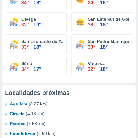
34°
19°
34°
18°
Ólvega
San Esteban de Gormaz
32°
19°
36°
18°
San Leonardo de Yagüe
San Pedro Manrique
33°
18°
30°
18°
Sória
Vinuesa
34°
17°
32°
18°
Localidades próximas
Aguilera
(3.27 km)
Ciruela
(4.16 km)
Paones
(5.58 km)
Fuentetovar
(5.68 km)