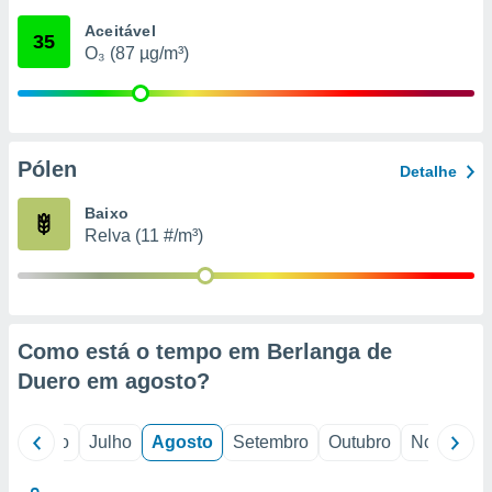
conteúdos.
Aceitável
35
O₃ (87 µg/m³)
ção
ão através
de
,
 e
Pólen
Detalhe
dos,
Baixo
publicidade
Relva (11 #/m³)
s, estudos
a e
mento de
ossos 1199
Como está o tempo em Berlanga de
eiros
Duero em
agosto
?
o
Junho
Julho
Agosto
Setembro
Outubro
Novembro