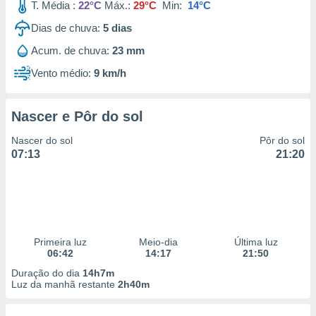
T. Média :
22°C
Máx.:
29°C
Min:
14°C
Dias de chuva:
5
dias
Acum. de chuva:
23 mm
Vento médio:
9 km/h
Nascer e Pôr do sol
Nascer do sol
Pôr do sol
07:13
21:20
Primeira luz
Meio-dia
Última luz
06:42
14:17
21:50
Duração do dia
14h7m
Luz da manhã restante
2h40m