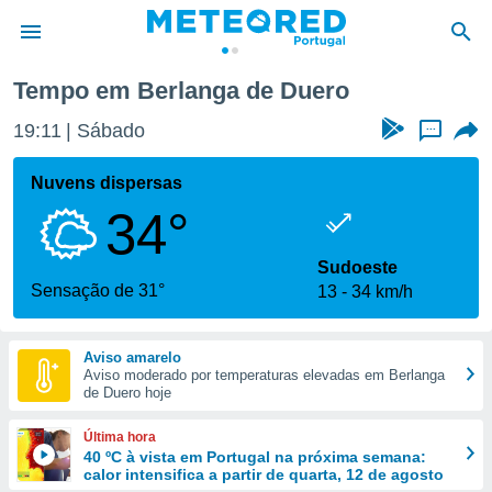
anga de Duero
Tempo em Berlanga de Duero
de
19:11
Sábado
...
 da
empo.pt) foi
Nuvens dispersas
or
34°
is para
e as
 fornecidas
Sudoeste
 qualidade.
Sensação de 31°
13
34 km/h
r a este
s das
opções:
Aviso amarelo
Aviso moderado por temperaturas elevadas em Berlanga
ookies e
de Duero hoje
 forma
Última hora
e digital
40 ºC à vista em Portugal na próxima semana:
calor intensifica a partir de quarta, 12 de agosto
da,