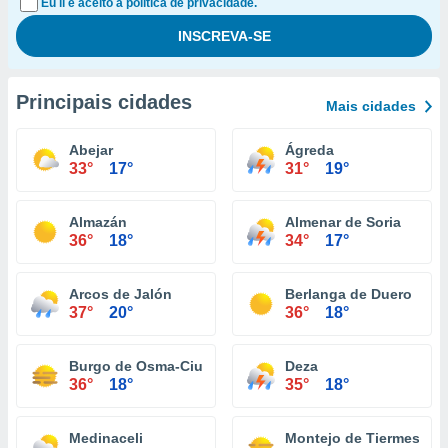
Eu li e aceito a política de privacidade.
Principais cidades
Mais cidades
Abejar
Ágreda
33°
17°
31°
19°
Almazán
Almenar de Soria
36°
18°
34°
17°
Arcos de Jalón
Berlanga de Duero
37°
20°
36°
18°
Burgo de Osma-Ciudad de Osma
Deza
36°
18°
35°
18°
Medinaceli
Montejo de Tiermes