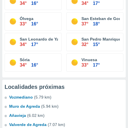
34°
16°
34°
17°
Ólvega
San Esteban de Gormaz
33°
16°
37°
18°
San Leonardo de Yagüe
San Pedro Manrique
34°
17°
32°
15°
Sória
Vinuesa
34°
16°
33°
17°
Localidades próximas
Vozmediano
(5.79 km)
Muro de Agreda
(5.94 km)
Añavieja
(6.02 km)
Valverde de Agreda
(7.07 km)