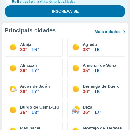
Eu li e aceito a política de privacidade.
Principais cidades
Mais cidades
Abejar
Ágreda
33°
16°
33°
16°
Almazán
Almenar de Soria
36°
17°
35°
16°
Arcos de Jalón
Berlanga de Duero
38°
17°
36°
18°
Burgo de Osma-Ciudad de Osma
Deza
36°
18°
36°
17°
Medinaceli
Montejo de Tiermes