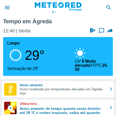
eda
Tempo em Ágreda
de
12:40
Sexta
...
 da
empo.pt) foi
Limpo
or
29°
is para
e as
 fornecidas
UV
8 Muito
elevado!
FPS
25-
 qualidade.
Sensação de 29°
50
r a este
s das
opções:
Aviso amarelo
Aviso moderado por temperaturas elevadas em Ágreda
ookies e
hoje
 forma
Última hora
e digital
Aviso amarelo de tempo quente neste distrito:
da,
até 39 ºC e noites tropicais; saiba até quando