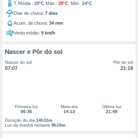
T. Média :
20°C
Máx.:
28°C
Min:
14°C
Dias de chuva:
7
dias
Acum. de chuva:
34 mm
Vento médio:
9 km/h
Nascer e Pôr do sol
Nascer do sol
Pôr do sol
07:07
21:18
Primeira luz
Meio-dia
Última luz
06:36
14:13
21:49
Duração do dia
14h11m
Luz da manhã restante
9h10m