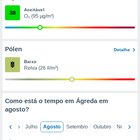
conteúdos.
Aceitável
38
O₃ (95 µg/m³)
ção
ão através
de
,
 e
Pólen
Detalhe
dos,
Baixo
publicidade
Relva (26 #/m³)
s, estudos
a e
mento de
ossos 1199
Como está o tempo em Ágreda em
eiros
agosto
?
o
Junho
Julho
Agosto
Setembro
Outubro
Novembro