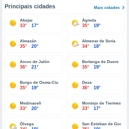
Principais cidades
Mais cidades
Abejar
Ágreda
33°
17°
35°
19°
Almazán
Almenar de Soria
35°
20°
34°
18°
Arcos de Jalón
Berlanga de Duero
36°
21°
35°
19°
Burgo de Osma-Ciudad de Osma
Deza
35°
19°
36°
19°
Medinaceli
Montejo de Tiermes
33°
20°
33°
17°
Ólvega
San Esteban de Gormaz