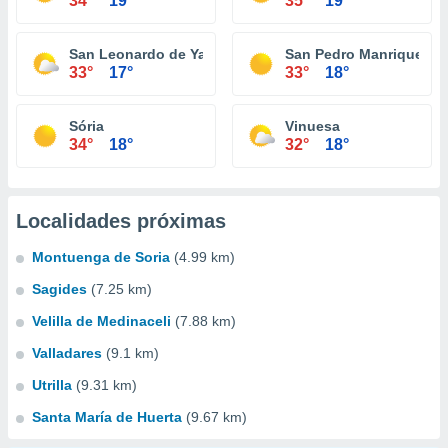
34°
19°
35°
19°
San Leonardo de Yagüe
San Pedro Manrique
33°
17°
33°
18°
Sória
Vinuesa
34°
18°
32°
18°
Localidades próximas
Montuenga de Soria
(4.99 km)
Sagides
(7.25 km)
Velilla de Medinaceli
(7.88 km)
Valladares
(9.1 km)
Utrilla
(9.31 km)
Santa María de Huerta
(9.67 km)