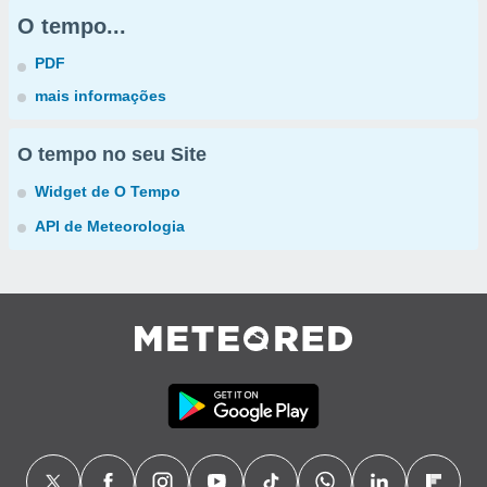
O tempo...
PDF
mais informações
O tempo no seu Site
Widget de O Tempo
API de Meteorologia