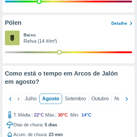
conteúdos.
ção
Pólen
Detalhe
ão através
de
Baixo
,
Relva (14 #/m³)
 e
dos,
publicidade
s, estudos
Como está o tempo em Arcos de Jalón
a e
mento de
em
agosto
?
ossos 1199
o
Junho
Julho
Agosto
Setembro
Outubro
Novembro
eiros
T. Média :
22°C
Máx.:
30°C
Min:
14°C
Dias de chuva:
5
dias
Acum. de chuva:
23 mm