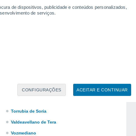
Ólvega
ocura de dispositivos, publicidade e conteúdos personalizados,
esenvolvimento de serviços.
Pozalmuro
Retortillo de Soria
Rioseco de Soria
San Leonardo de Yagüe
Santa Cruz de Yanguas
Suellacabras
Talveila
Tardelcuende
CONFIGURAÇÕES
ACEITAR E CONTINUAR
Taroda
Torrubia de Soria
Valdeavellano de Tera
Vozmediano