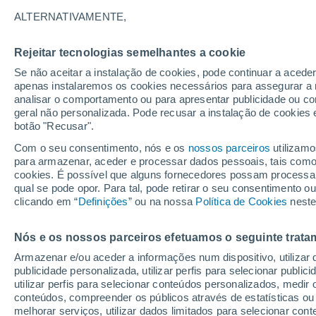
A - B
C - J
L - Q
R - Y
ALTERNATIVAMENTE,
Lugares mais pesquisados na Provínc
Rejeitar tecnologias semelhantes a cookie
Adradas
Se não aceitar a instalação de cookies, pode continuar a acede
apenas instalaremos os cookies necessários para assegurar a 
Alcubilla de Avellaneda
analisar o comportamento ou para apresentar publicidade ou co
geral não personalizada. Pode recusar a instalação de cookies 
Alentisque
botão "Recusar".
Almarza
Com o seu consentimento, nós e os
nossos parceiros
utilizamo
para armazenar, aceder e processar dados pessoais, tais como a
Almazul
cookies. É possível que alguns fornecedores possam processa
qual se pode opor. Para tal, pode retirar o seu consentimento 
Almenar de Soria
clicando em “
Definições
” ou na nossa
Política de Cookies
neste
Alpanseque
Nós e os nossos parceiros efetuamos o seguinte trata
Arcos de Jalón
Armazenar e/ou aceder a informações num dispositivo, utilizar da
Ausejo de la Sierra
publicidade personalizada, utilizar perfis para selecionar public
utilizar perfis para selecionar conteúdos personalizados, med
Baraona
conteúdos, compreender os públicos através de estatísticas ou
melhorar serviços, utilizar dados limitados para selecionar cont