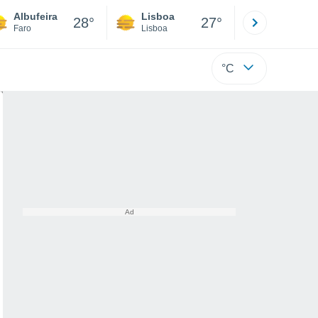
Albufeira
Lisboa
Porto
28°
27°
Faro
Lisboa
Porto
°C