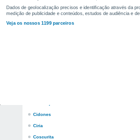
Barca
Dados de geolocalização precisos e identificação através da pr
medição de publicidade e conteúdos, estudos de audiência e d
Bayubas de Abajo
Veja os nossos 1199 parceiros
Borobia
Burgo de Osma
Cabrejas del Pinar
Caltojar
Candilichera
Carabantes
Casarejos
Castillejo de Robledo
Cidones
Ciria
Coscurita