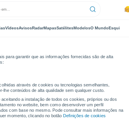
ias
Vídeos
Avisos
Radar
Mapas
Satélites
Modelos
O Mundo
Esqui
is para garantir que as informações fornecidas são de alta
s:
ria
Localidades
ecolhidas através de cookies ou tecnologias semelhantes,
er-lhe conteúdos de alta qualidade sem qualquer custo.
ugares da Província de
e aceitando a instalação de todos os cookies, próprios ou dos
rtamento no website, bem como desenvolver um perfil
lizados com base no mesmo. Pode consultar mais informações na
lquer momento, clicando no botão
Definições de cookies
a