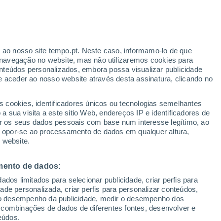
ia de Sória
Gómara
r ao nosso site tempo.pt. Neste caso, informamo-lo de que
navegação no website, mas não utilizaremos cookies para
Liceras
nteúdos personalizados, embora possa visualizar publicidade
e aceder ao nosso website através desta assinatura, clicando no
Matalebreras
Molinos de Duero
s cookies, identificadores únicos ou tecnologias semelhantes
 sua visita a este sitio Web, endereços IP e identificadores de
Montejo de Tiermes
r os seus dados pessoais com base num interesse legítimo, ao
ou opor-se ao processamento de dados em qualquer altura,
Montenegro de Cameros
 website.
Morón de Almazán
mento de dados:
Muriel de la Fuente
dos limitados para selecionar publicidade, criar perfis para
Nepas
idade personalizada, criar perfis para personalizar conteúdos,
ir o desempenho da publicidade, medir o desempenho dos
Noviercas
 combinações de dados de diferentes fontes, desenvolver e
eúdos.