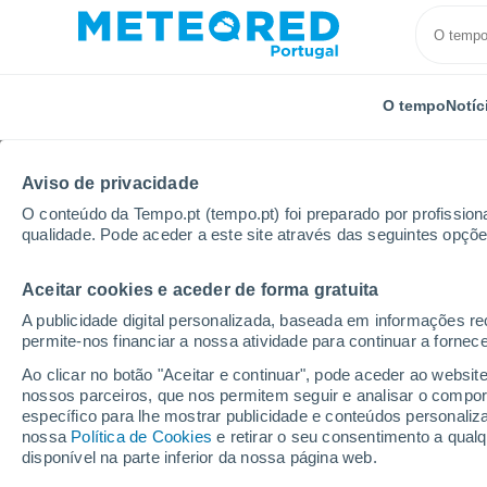
O tempo
Notíc
Aviso de privacidade
O conteúdo da Tempo.pt (tempo.pt) foi preparado por profissiona
qualidade. Pode aceder a este site através das seguintes opçõe
Aceitar cookies e aceder de forma gratuita
Início
Espanha
Castela e Leão
Província de Só
A publicidade digital personalizada, baseada em informações r
permite-nos financiar a nossa atividade para continuar a fornec
O tempo em todos os l
Ao clicar no botão "Aceitar e continuar", pode aceder ao websit
Sória
nossos parceiros, que nos permitem seguir e analisar o compo
específico para lhe mostrar publicidade e conteúdos persona
nossa
Política de Cookies
e retirar o seu consentimento a qua
O tempo em todos os lugares da Província de Sóri
disponível na parte inferior da nossa página web.