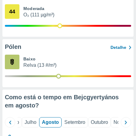
conteúdos.
Moderada
44
O₃ (111 µg/m³)
ção
ão através
de
,
 e
Pólen
Detalhe
dos,
Baixo
publicidade
Relva (13 #/m³)
s, estudos
a e
mento de
ossos 1199
Como está o tempo em Bejcgyertyános
eiros
em
agosto
?
o
Junho
Julho
Agosto
Setembro
Outubro
Novembro