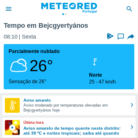
Tempo em Bejcgyertyános
de
08:10
Sexta
...
 da
empo.pt) foi
Parcialmente nublado
or
26°
is para
e as
 fornecidas
Norte
 qualidade.
Sensação de 26°
25
47 km/h
r a este
s das
opções:
Aviso amarelo
Aviso moderado por temperaturas elevadas em
ookies e
Bejcgyertyános hoje
 forma
Última hora
e digital
Aviso amarelo de tempo quente neste distrito:
até 39 ºC e noites tropicais; saiba até quando
da,