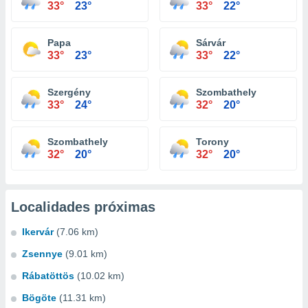
33°
23°
33°
22°
Papa
Sárvár
33°
23°
33°
22°
Szergény
Szombathely
33°
24°
32°
20°
Szombathely
Torony
32°
20°
32°
20°
Localidades próximas
Ikervár
(7.06 km)
Zsennye
(9.01 km)
Rábatöttös
(10.02 km)
Bögöte
(11.31 km)