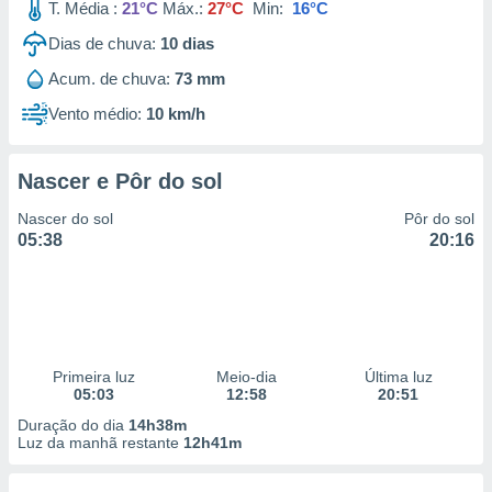
T. Média :
21°C
Máx.:
27°C
Min:
16°C
Dias de chuva:
10
dias
Acum. de chuva:
73 mm
Vento médio:
10 km/h
Nascer e Pôr do sol
Nascer do sol
Pôr do sol
05:38
20:16
Primeira luz
Meio-dia
Última luz
05:03
12:58
20:51
Duração do dia
14h38m
Luz da manhã restante
12h41m