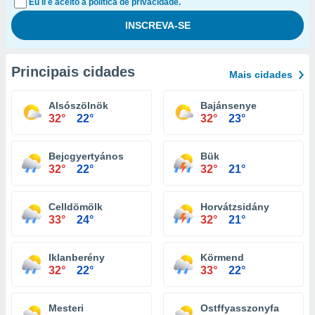
Eu li e aceito a política de privacidade.
Principais cidades
Mais cidades
Alsószölnök
Bajánsenye
32°
22°
32°
23°
Bejcgyertyános
Bük
32°
22°
32°
21°
Celldömölk
Horvátzsidány
33°
24°
32°
21°
Iklanberény
Körmend
32°
22°
33°
22°
Mesteri
Ostffyasszonyfa