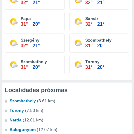
32°
21°
32°
21°
Papa
Sárvár
31°
20°
32°
21°
Szergény
Szombathely
32°
21°
31°
20°
Szombathely
Torony
31°
20°
31°
20°
Localidades próximas
Szombathely
(3.61 km)
Torony
(7.53 km)
Narda
(12.01 km)
Balogunyom
(12.07 km)