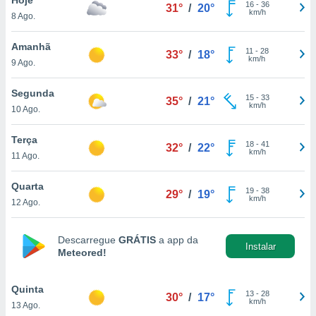
para lhe
16
-
36
31°
/
20°
km/h
8 Ago.
licidade e
ados com
Amanhã
11
-
28
33°
/
18°
esmo. Pode
km/h
9 Ago.
ais
s na nossa
Segunda
15
-
33
 Cookies
e
35°
/
21°
km/h
10 Ago.
u
nto a
omento,
Terça
18
-
41
32°
/
22°
 botão
km/h
11 Ago.
de cookies
na parte
Quarta
19
-
38
nossa
29°
/
19°
km/h
12 Ago.
.
IVAMENTE,
Descarregue
GRÁTIS
a app da
Instalar
Meteored!
as
tes a
Quinta
13
-
28
30°
/
17°
km/h
13 Ago.