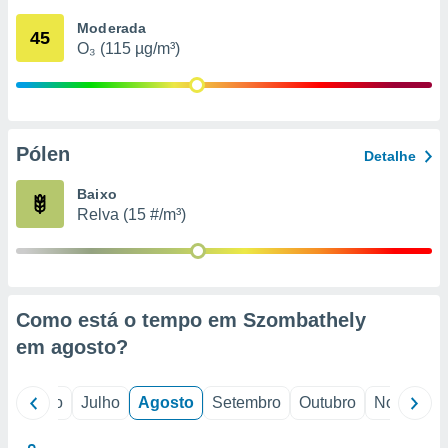
conteúdos.
Moderada
45
O₃ (115 µg/m³)
ção
ão através
de
,
 e
Pólen
Detalhe
dos,
Baixo
publicidade
Relva (15 #/m³)
s, estudos
a e
mento de
ossos 1199
Como está o tempo em Szombathely
eiros
em
agosto
?
o
Junho
Julho
Agosto
Setembro
Outubro
Novembro