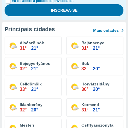
Eu li e aceito a política de privacidade.
Principais cidades
Mais cidades
Alsószölnök
Bajánsenye
31°
21°
31°
21°
Bejcgyertyános
Bük
32°
21°
32°
20°
Celldömölk
Horvátzsidány
33°
21°
30°
20°
Iklanberény
Körmend
32°
20°
31°
21°
Mesteri
Ostffyasszonyfa