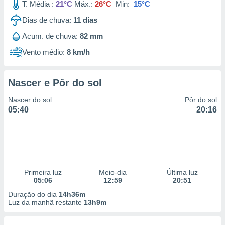
T. Média :
21°C
Máx.:
26°C
Min:
15°C
Dias de chuva:
11
dias
Acum. de chuva:
82 mm
Vento médio:
8 km/h
Nascer e Pôr do sol
Nascer do sol
Pôr do sol
05:40
20:16
Primeira luz
Meio-dia
Última luz
05:06
12:59
20:51
Duração do dia
14h36m
Luz da manhã restante
13h9m