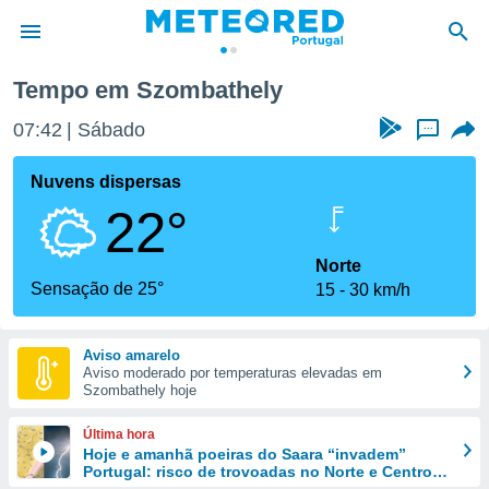
Tempo em Szombathely
de
07:42
Sábado
...
 da
empo.pt) foi
Nuvens dispersas
or
22°
is para
e as
 fornecidas
Norte
 qualidade.
Sensação de 25°
15
30 km/h
r a este
s das
opções:
Aviso amarelo
Aviso moderado por temperaturas elevadas em
ookies e
Szombathely hoje
 forma
Última hora
e digital
Hoje e amanhã poeiras do Saara “invadem”
Portugal: risco de trovoadas no Norte e Centro
da,