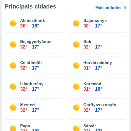
Principais cidades
Mais cidades
Alsószölnök
Bajánsenye
30°
16°
30°
17°
Bejcgyertyános
Bük
32°
17°
32°
17°
Celldömölk
Horvátzsidány
32°
17°
31°
17°
Iklanberény
Körmend
32°
17°
31°
16°
Mesteri
Ostffyasszonyfa
32°
17°
32°
17°
Papa
Sárvár