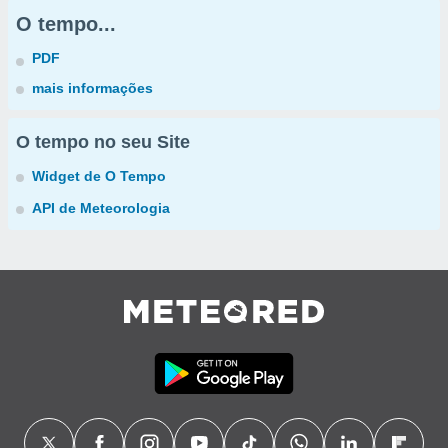
O tempo...
PDF
mais informações
O tempo no seu Site
Widget de O Tempo
API de Meteorologia