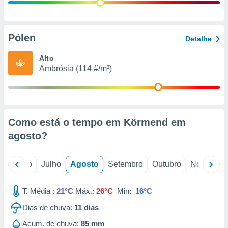
conteúdos.
ção
Pólen
Detalhe
ão através
de
Alto
,
Ambrósia (114 #/m³)
 e
dos,
publicidade
s, estudos
Como está o tempo em Körmend em
a e
mento de
agosto
?
ossos 1199
o
Junho
Julho
Agosto
Setembro
Outubro
Novembro
eiros
T. Média :
21°C
Máx.:
26°C
Min:
16°C
Dias de chuva:
11
dias
Acum. de chuva:
85 mm