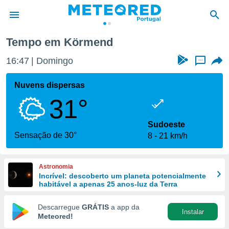
Tempo em Körmend
de
16:47
Domingo
...
 da
empo.pt) foi
Nuvens dispersas
or
31°
is para
e as
 fornecidas
Sudoeste
 qualidade.
Sensação de 30°
8
21 km/h
r a este
s das
opções:
Astronomia
Incrível: descoberto um planeta potencialmente
ookies e
habitável a apenas 25 anos-luz da Terra
 forma
Descarregue
GRÁTIS
a app da
Instalar
e digital
Meteored!
da,