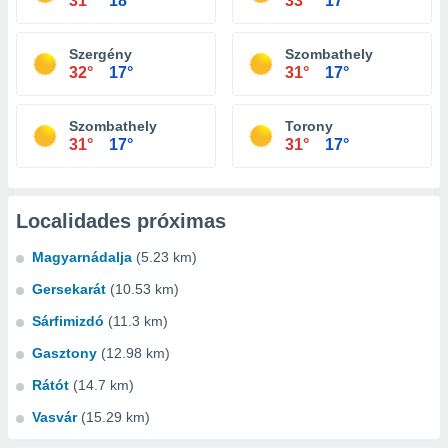
31°
18°
33°
17°
Szergény
Szombathely
32°
17°
31°
17°
Szombathely
Torony
31°
17°
31°
17°
Localidades próximas
Magyarnádalja
(5.23 km)
Gersekarát
(10.53 km)
Sárfimizdó
(11.3 km)
Gasztony
(12.98 km)
Rátót
(14.7 km)
Vasvár
(15.29 km)