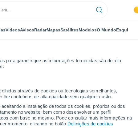
ias
Vídeos
Avisos
Radar
Mapas
Satélites
Modelos
O Mundo
Esqui
is para garantir que as informações fornecidas são de alta
s:
ecolhidas através de cookies ou tecnologias semelhantes,
er-lhe conteúdos de alta qualidade sem qualquer custo.
)
e aceitando a instalação de todos os cookies, próprios ou dos
rtamento no website, bem como desenvolver um perfil
...
lizados com base no mesmo. Pode consultar mais informações na
lquer momento, clicando no botão
Definições de cookies
Por horas
Céu limpo nas próximas horas