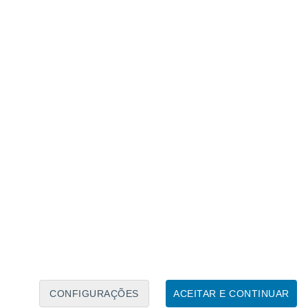
Calendário Lunar
Seg
Ter
Qua
Qui
Sex
Sáb
Domo
6
7
8
9
10
11
12
13
14
15
16
17
18
19
CONFIGURAÇÕES
ACEITAR E CONTINUAR