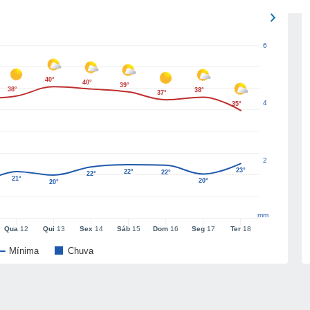
6
40°
40°
39°
38°
38°
37°
4
35°
2
23°
22°
22°
22°
21°
20°
20°
mm
Qua
12
Qui
13
Sex
14
Sáb
15
Dom
16
Seg
17
Ter
18
Mínima
Chuva