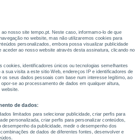
Aviso laranja
Aviso elevado por temperaturas
elevadas em Barjac hoje
r ao nosso site tempo.pt. Neste caso, informamo-lo de que
h
navegação no website, mas não utilizaremos cookies para
nteúdos personalizados, embora possa visualizar publicidade
e aceder ao nosso website através desta assinatura, clicando no
s cookies, identificadores únicos ou tecnologias semelhantes
gal
 sua visita a este sitio Web, endereços IP e identificadores de
r os seus dados pessoais com base num interesse legítimo, ao
ura
Radar de Chuva
Satélites
Modelos
ou opor-se ao processamento de dados em qualquer altura,
 website.
mento de dados:
omingo
Segunda
Terça
Quarta
dos limitados para selecionar publicidade, criar perfis para
9 Ago.
10 Ago.
11 Ago.
12 Ago.
idade personalizada, criar perfis para personalizar conteúdos,
ir o desempenho da publicidade, medir o desempenho dos
 combinações de dados de diferentes fontes, desenvolver e
eúdos.
70%
50%