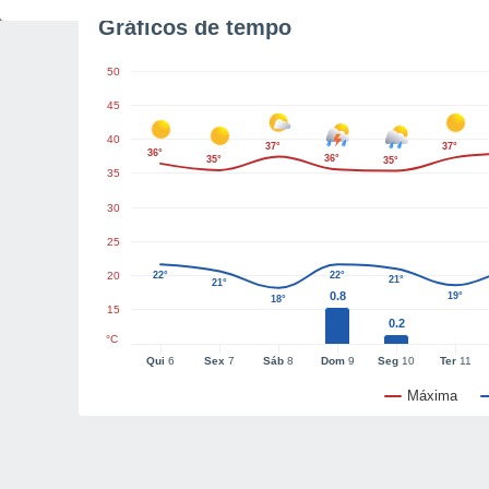
Gráficos de tempo
50
45
40
37°
37°
36°
36°
35°
35°
35
30
25
20
22°
22°
21°
21°
0.8
19°
18°
15
0.2
°C
Qui
6
Sex
7
Sáb
8
Dom
9
Seg
10
Ter
11
Máxima