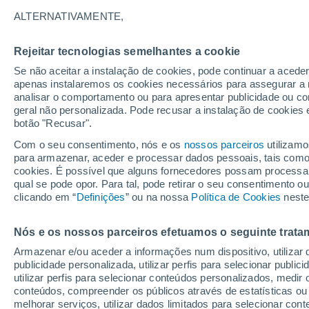
22°
ALTERNATIVAMENTE,
Rejeitar tecnologias semelhantes a cookie
Norte
Se não aceitar a instalação de cookies, pode continuar a acede
Sensação de 24°
9
-
19 km/
apenas instalaremos os cookies necessários para assegurar a 
analisar o comportamento ou para apresentar publicidade ou co
geral não personalizada. Pode recusar a instalação de cookies 
botão "Recusar".
Última hora
Subida das temperaturas, poeiras do Saara e
Com o seu consentimento, nós e os
nossos parceiros
utilizamo
chuva: datas e zonas mais afetadas em Portu
para armazenar, aceder e processar dados pessoais, tais como a
cookies. É possível que alguns fornecedores possam processa
O Tempo 1 - 7 Dias
Atualidade
Mapas de temperat
qual se pode opor. Para tal, pode retirar o seu consentimento 
clicando em “
Definições
” ou na nossa
Política de Cookies
neste
Nós e os nossos parceiros efetuamos o seguinte trata
Amanhã
Sábado
D
Hoje
Armazenar e/ou aceder a informações num dispositivo, utilizar da
7 Ago.
8 Ago.
6 Ago.
publicidade personalizada, utilizar perfis para selecionar public
utilizar perfis para selecionar conteúdos personalizados, med
conteúdos, compreender os públicos através de estatísticas ou
melhorar serviços, utilizar dados limitados para selecionar cont