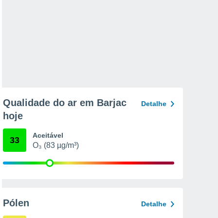
Qualidade do ar em Barjac
Detalhe
hoje
Aceitável
33
O₃ (83 µg/m³)
Pólen
Detalhe