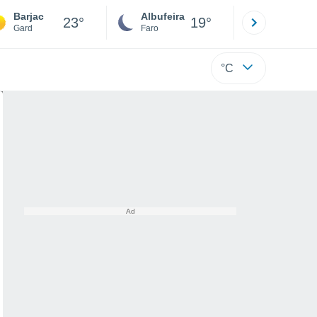
Barjac
Albufeira
Lisboa
23°
19°
Gard
Faro
Lisboa
°C