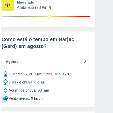
Moderado
Ambrósia (28 #/m³)
Como está o tempo em Barjac
(Gard) em
agosto
?
Agosto
T. Média :
23°C
Máx.:
29°C
Min:
17°C
Dias de chuva:
6
dias
Acum. de chuva:
58 mm
Vento médio:
9 km/h