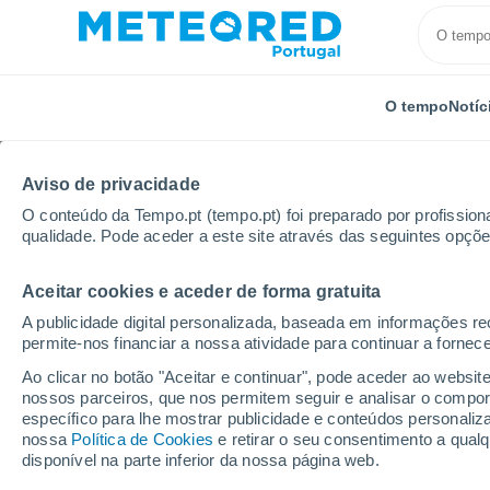
O tempo
Notíc
Aviso de privacidade
O conteúdo da Tempo.pt (tempo.pt) foi preparado por profissiona
qualidade. Pode aceder a este site através das seguintes opçõe
Aceitar cookies e aceder de forma gratuita
Início
França
Occitânia
Gard
Barjac
A publicidade digital personalizada, baseada em informações r
permite-nos financiar a nossa atividade para continuar a fornec
Tempo em Barjac (Gard
Ao clicar no botão "Aceitar e continuar", pode aceder ao websit
nossos parceiros, que nos permitem seguir e analisar o compo
07:10
Quinta
específico para lhe mostrar publicidade e conteúdos persona
nossa
Política de Cookies
e retirar o seu consentimento a qua
disponível na parte inferior da nossa página web.
Limpo