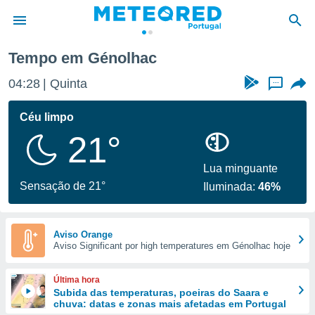
Tempo em Génolhac
de
04:28
Quinta
...
 da
empo.pt) foi
Céu limpo
or
21°
is para
e as
 fornecidas
Lua minguante
 qualidade.
Sensação de 21°
Iluminada:
46%
r a este
s das
opções:
Aviso Orange
Aviso Significant por high temperatures em Génolhac hoje
ookies e
 forma
Última hora
e digital
Subida das temperaturas, poeiras do Saara e
chuva: datas e zonas mais afetadas em Portugal
da,