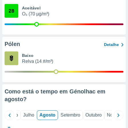
conteúdos.
Aceitável
28
O₃ (70 µg/m³)
ção
ão através
de
,
 e
Pólen
Detalhe
dos,
Baixo
publicidade
Relva (14 #/m³)
s, estudos
a e
mento de
ossos 1199
Como está o tempo em Génolhac em
eiros
agosto
?
o
Junho
Julho
Agosto
Setembro
Outubro
Novembro