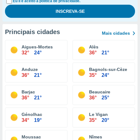
Eu li e aceito a política de privacidade.
Principais cidades
Mais cidades
Aigues-Mortes
Alès
32°
24°
36°
21°
Anduze
Bagnols-sur-Cèze
36°
21°
35°
24°
Barjac
Beaucaire
36°
21°
36°
25°
Génolhac
Le Vigan
34°
19°
35°
20°
Moussac
Nîmes