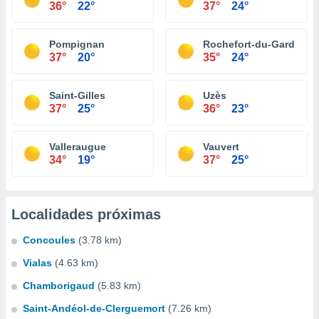
36°
22°
37°
24°
Pompignan
Rochefort-du-Gard
37°
20°
35°
24°
Saint-Gilles
Uzès
37°
25°
36°
23°
Valleraugue
Vauvert
34°
19°
37°
25°
Localidades próximas
Concoules
(3.78 km)
Vialas
(4.63 km)
Chamborigaud
(5.83 km)
Saint-Andéol-de-Clerguemort
(7.26 km)