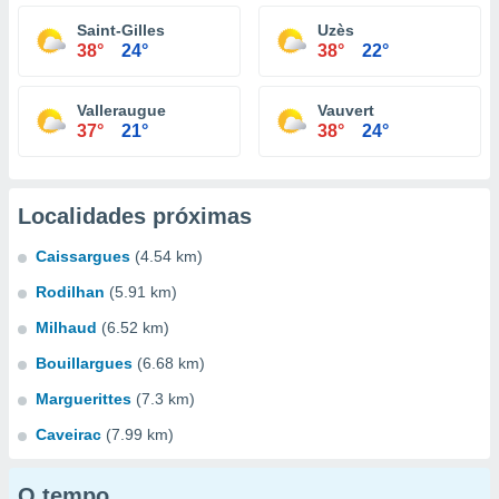
Saint-Gilles
Uzès
38°
24°
38°
22°
Valleraugue
Vauvert
37°
21°
38°
24°
Localidades próximas
Caissargues
(4.54 km)
Rodilhan
(5.91 km)
Milhaud
(6.52 km)
Bouillargues
(6.68 km)
Marguerittes
(7.3 km)
Caveirac
(7.99 km)
O tempo...