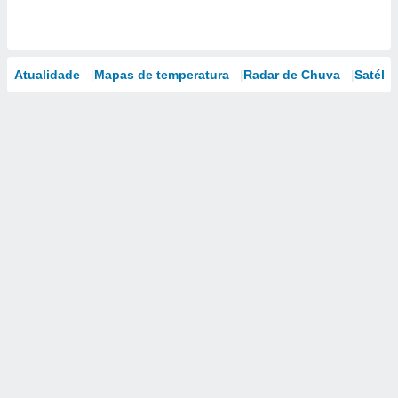
Atualidade
Mapas de temperatura
Radar de Chuva
Satélit