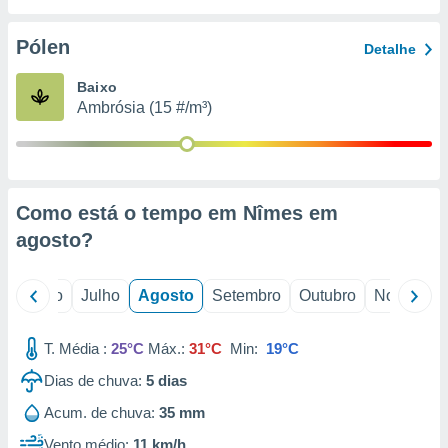
conteúdos.
Pólen
Detalhe
ção
Baixo
ão através
Ambrósia (15 #/m³)
de
,
 e
dos,
publicidade
Como está o tempo em Nîmes em
s, estudos
agosto
?
a e
mento de
o
Junho
Julho
Agosto
Setembro
Outubro
Novembro
ossos 1199
eiros
T. Média :
25°C
Máx.:
31°C
Min:
19°C
Dias de chuva:
5
dias
Acum. de chuva:
35 mm
Vento médio:
11 km/h