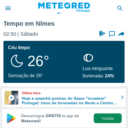
Tempo em Nîmes
de
02:50
Sábado
...
 da
empo.pt) foi
Céu limpo
or
26°
is para
e as
 fornecidas
Lua minguante
 qualidade.
Sensação de 26°
Iluminada:
24%
r a este
s das
opções:
Última hora
Hoje e amanhã poeiras do Saara “invadem”
ookies e
Portugal: risco de trovoadas no Norte e Centro
 forma
aumenta
Descarregue
GRÁTIS
la app da
Instalar
e digital
Meteored!
da,