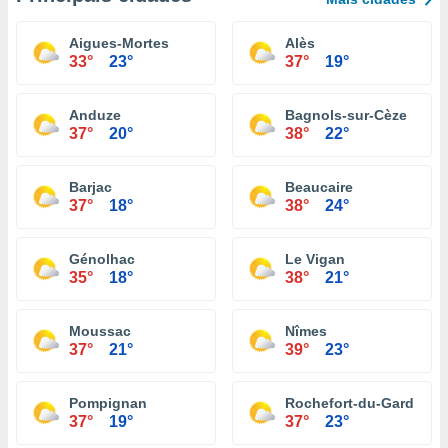
Aigues-Mortes
Alès
33°
23°
37°
19°
Anduze
Bagnols-sur-Cèze
37°
20°
38°
22°
Barjac
Beaucaire
37°
18°
38°
24°
Génolhac
Le Vigan
35°
18°
38°
21°
Moussac
Nîmes
37°
21°
39°
23°
Pompignan
Rochefort-du-Gard
37°
19°
37°
23°