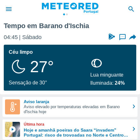
ia
Tempo em Barano d'Ischia
de
04:45
Sábado
...
 da
empo.pt) foi
Céu limpo
or
27°
is para
e as
 fornecidas
Lua minguante
 qualidade.
Sensação de 30°
Iluminada:
24%
r a este
s das
opções:
Aviso laranja
Aviso elevado por temperaturas elevadas em Barano
ookies e
d'Ischia hoje
 forma
Última hora
e digital
Hoje e amanhã poeiras do Saara “invadem”
Portugal: risco de trovoadas no Norte e Centro
da,