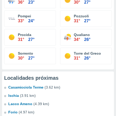
36°
23°
30°
27°
Pompei
Pozzuoli
33°
24°
31°
27°
Procida
Qualiano
31°
27°
34°
26°
Sorrento
Torre del Greco
30°
27°
31°
26°
Localidades próximas
Casamicciola Terme
(3.62 km)
Ischia
(3.91 km)
Lacco Ameno
(4.39 km)
Forio
(4.97 km)