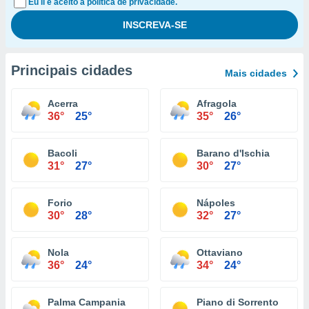
Eu li e aceito a política de privacidade.
Principais cidades
Mais cidades
Acerra
Afragola
36°
25°
35°
26°
Bacoli
Barano d'Ischia
31°
27°
30°
27°
Forio
Nápoles
30°
28°
32°
27°
Nola
Ottaviano
36°
24°
34°
24°
Palma Campania
Piano di Sorrento