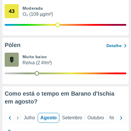
conteúdos.
Moderada
43
O₃ (109 µg/m³)
ção
ão através
de
,
 e
Pólen
Detalhe
dos,
Muito baixo
publicidade
Relva (2 #/m³)
s, estudos
a e
mento de
ossos 1199
Como está o tempo em Barano d'Ischia
eiros
em
agosto
?
o
Junho
Julho
Agosto
Setembro
Outubro
Novembro