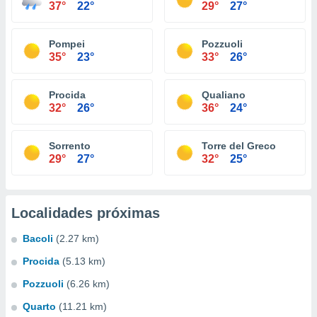
37°
22°
29°
27°
Pompei
Pozzuoli
35°
23°
33°
26°
Procida
Qualiano
32°
26°
36°
24°
Sorrento
Torre del Greco
29°
27°
32°
25°
Localidades próximas
Bacoli
(2.27 km)
Procida
(5.13 km)
Pozzuoli
(6.26 km)
Quarto
(11.21 km)