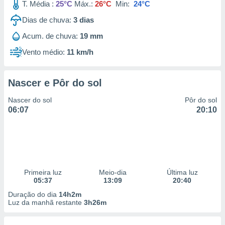
T. Média :
25°C
Máx.:
26°C
Min:
24°C
Dias de chuva:
3
dias
Acum. de chuva:
19 mm
Vento médio:
11 km/h
Nascer e Pôr do sol
Nascer do sol
Pôr do sol
06:07
20:10
Primeira luz
Meio-dia
Última luz
05:37
13:09
20:40
Duração do dia
14h2m
Luz da manhã restante
3h26m