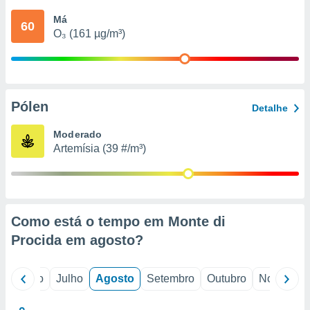
conteúdos.
Má
60
O₃ (161 µg/m³)
ção
ão através
de
,
 e
Pólen
Detalhe
dos,
Moderado
publicidade
Artemísia (39 #/m³)
s, estudos
a e
mento de
ossos 1199
Como está o tempo em Monte di
eiros
Procida em
agosto
?
o
Junho
Julho
Agosto
Setembro
Outubro
Novembro