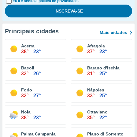
Eu li e aceito a política de privacidade.
Principais cidades
Mais cidades
Acerra
Afragola
38°
23°
37°
23°
Bacoli
Barano d'Ischia
32°
26°
31°
25°
Forio
Nápoles
32°
27°
33°
25°
Nola
Ottaviano
38°
23°
35°
22°
Palma Campania
Piano di Sorrento