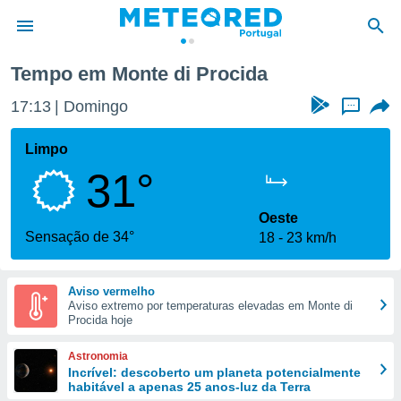
cida
Tempo em Monte di Procida
de
17:14
Domingo
...
 da
empo.pt) foi
Limpo
or
31°
is para
e as
 fornecidas
Oeste
 qualidade.
Sensação de 34°
18
23 km/h
r a este
s das
opções:
Aviso vermelho
Aviso extremo por temperaturas elevadas em Monte di
ookies e
Procida hoje
 forma
Astronomia
e digital
Incrível: descoberto um planeta potencialmente
habitável a apenas 25 anos-luz da Terra
da,