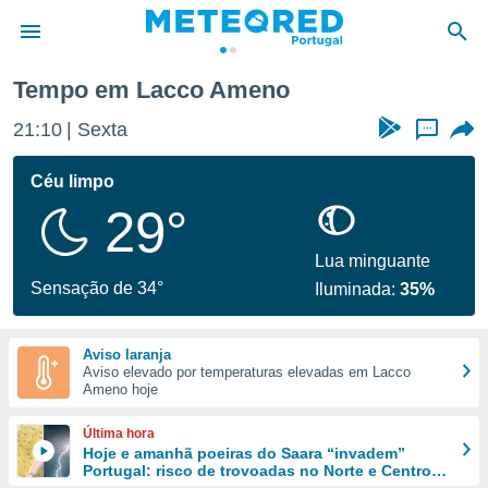
o
Tempo em Lacco Ameno
de
21:10
Sexta
...
 da
empo.pt) foi
Céu limpo
or
29°
is para
e as
 fornecidas
Lua minguante
 qualidade.
Sensação de 34°
Iluminada:
35%
r a este
s das
opções:
Aviso laranja
Aviso elevado por temperaturas elevadas em Lacco
ookies e
Ameno hoje
 forma
Última hora
e digital
Hoje e amanhã poeiras do Saara “invadem”
Portugal: risco de trovoadas no Norte e Centro
da,