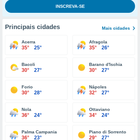
Principais cidades
Mais cidades
Acerra
Afragola
35°
25°
35°
26°
Bacoli
Barano d'Ischia
30°
27°
30°
27°
Forio
Nápoles
30°
28°
32°
27°
Nola
Ottaviano
36°
24°
34°
24°
Palma Campania
Piano di Sorrento
36°
23°
29°
27°