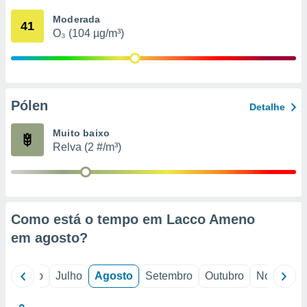
conteúdos.
Moderada
41
O₃ (104 µg/m³)
ção
ão através
de
,
 e
Pólen
Detalhe
dos,
Muito baixo
publicidade
Relva (2 #/m³)
s, estudos
a e
mento de
ossos 1199
Como está o tempo em Lacco Ameno
eiros
em
agosto
?
o
Junho
Julho
Agosto
Setembro
Outubro
Novembro