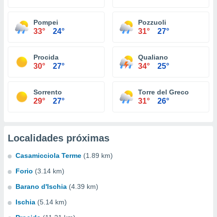
Pompei
Pozzuoli
33°
24°
31°
27°
Procida
Qualiano
30°
27°
34°
25°
Sorrento
Torre del Greco
29°
27°
31°
26°
Localidades próximas
Casamicciola Terme
(1.89 km)
Forio
(3.14 km)
Barano d'Ischia
(4.39 km)
Ischia
(5.14 km)