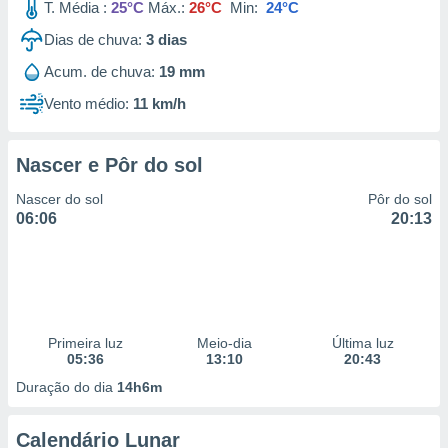
T. Média :
25°C
Máx.:
26°C
Min:
24°C
Dias de chuva:
3
dias
Acum. de chuva:
19 mm
Vento médio:
11 km/h
Nascer e Pôr do sol
Nascer do sol
Pôr do sol
06:06
20:13
Primeira luz
Meio-dia
Última luz
05:36
13:10
20:43
Duração do dia
14h6m
Calendário Lunar