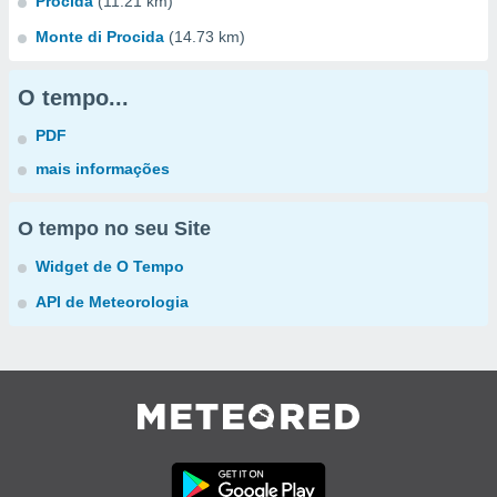
Procida
(11.21 km)
Monte di Procida
(14.73 km)
O tempo...
PDF
mais informações
O tempo no seu Site
Widget de O Tempo
API de Meteorologia