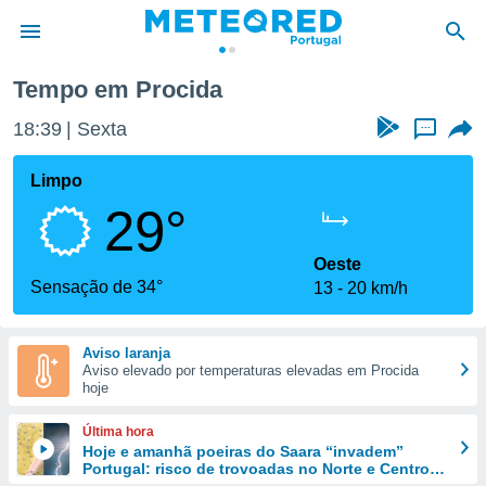
Tempo em Procida
de
18:39
Sexta
...
 da
empo.pt) foi
Limpo
or
29°
is para
e as
 fornecidas
Oeste
 qualidade.
Sensação de 34°
13
20 km/h
r a este
s das
opções:
Aviso laranja
Aviso elevado por temperaturas elevadas em Procida
ookies e
hoje
 forma
Última hora
e digital
Hoje e amanhã poeiras do Saara “invadem”
Portugal: risco de trovoadas no Norte e Centro
da,