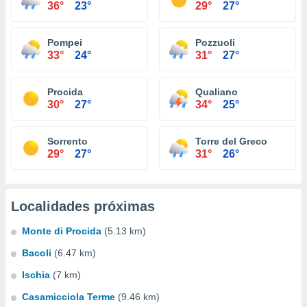
36°
23°
29°
27°
Pompei
Pozzuoli
33°
24°
31°
27°
Procida
Qualiano
30°
27°
34°
25°
Sorrento
Torre del Greco
29°
27°
31°
26°
Localidades próximas
Monte di Procida
(5.13 km)
Bacoli
(6.47 km)
Ischia
(7 km)
Casamicciola Terme
(9.46 km)