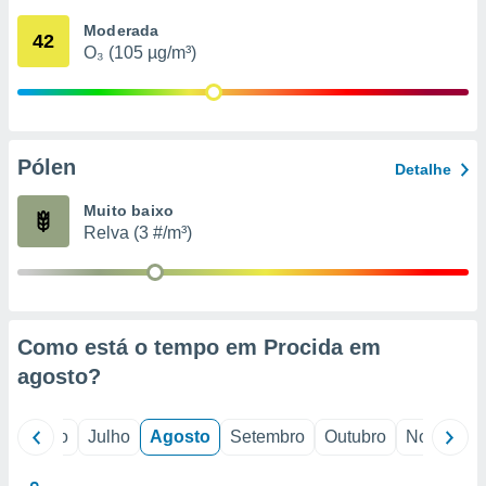
conteúdos.
Moderada
42
O₃ (105 µg/m³)
ção
ão através
de
,
 e
Pólen
Detalhe
dos,
Muito baixo
publicidade
Relva (3 #/m³)
s, estudos
a e
mento de
ossos 1199
Como está o tempo em Procida em
eiros
agosto
?
o
Junho
Julho
Agosto
Setembro
Outubro
Novembro