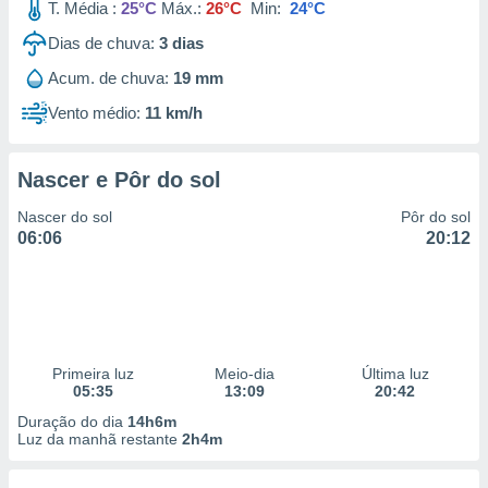
T. Média :
25°C
Máx.:
26°C
Min:
24°C
Dias de chuva:
3
dias
Acum. de chuva:
19 mm
Vento médio:
11 km/h
Nascer e Pôr do sol
Nascer do sol
Pôr do sol
06:06
20:12
Primeira luz
Meio-dia
Última luz
05:35
13:09
20:42
Duração do dia
14h6m
Luz da manhã restante
2h4m