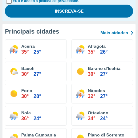
Eu li e aceito a política de privacidade.
Principais cidades
Mais cidades
Acerra
Afragola
35°
25°
35°
26°
Bacoli
Barano d'Ischia
30°
27°
30°
27°
Forio
Nápoles
30°
28°
32°
27°
Nola
Ottaviano
36°
24°
34°
24°
Palma Campania
Piano di Sorrento