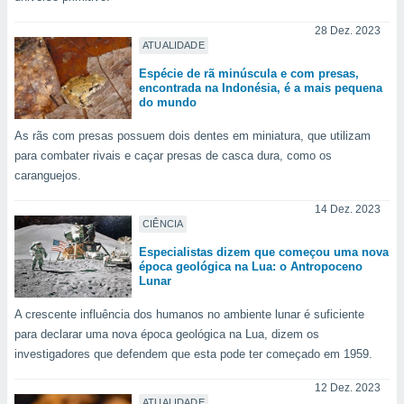
tar a
de cookies,
28 Dez. 2023
uar a
ATUALIDADE
osso site
este caso,
Espécie de rã minúscula e com presas,
encontrada na Indonésia, é a mais pequena
lo de que
do mundo
talaremos
As rãs com presas possuem dois dentes em miniatura, que utilizam
s para
para combater rivais e caçar presas de casca dura, como os
a navegação
caranguejos.
, mas não
s cookies
14 Dez. 2023
ar o
CIÊNCIA
nto ou
ntar
Especialistas dizem que começou uma nova
 ou
época geológica na Lua: o Antropoceno
Lunar
dos,
ssa
A crescente influência dos humanos no ambiente lunar é suficiente
ublicidade
para declarar uma nova época geológica na Lua, dizem os
investigadores que defendem que esta pode ter começado em 1959.
ada. Pode
nstalação de
12 Dez. 2023
ceder ao
ATUALIDADE