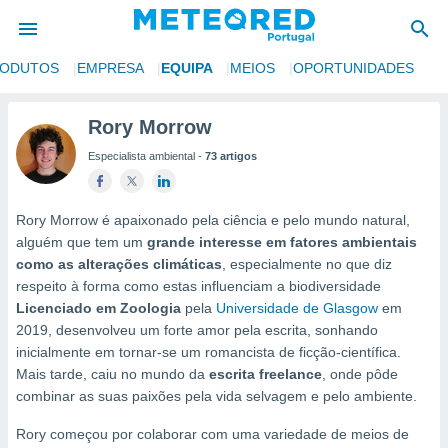
RODUTOS
EMPRESA
EQUIPA
MEIOS
OPORTUNIDADES
de
Rory Morrow
 da
Especialista ambiental -
73 artigos
empo.pt) foi
or
is para
e as
Rory Morrow é apaixonado pela ciência e pelo mundo natural,
 fornecidas
alguém que tem um
grande interesse em fatores ambientais
 qualidade.
como as alterações climáticas
, especialmente no que diz
r a este
respeito à forma como estas influenciam a biodiversidade
s das
Licenciado em Zoologia
pela
Universidade de Glasgow
em
opções:
2019, desenvolveu um forte amor pela escrita, sonhando
ookies e
inicialmente em tornar-se um romancista de ficção-científica.
 forma
Mais tarde, caiu no mundo da
escrita freelance
, onde pôde
combinar as suas paixões pela vida selvagem e pelo ambiente.
e digital
Rory começou por colaborar com uma variedade de meios de
da,