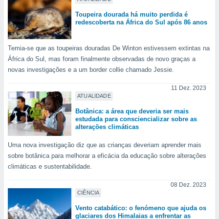
ite através
Toupeira dourada há muito perdida é
atura,
redescoberta na África do Sul após 86 anos
 botão
Temia-se que as toupeiras douradas De Winton estivessem extintas na
nto, nós e
África do Sul, mas foram finalmente observadas de novo graças a
arceiros
novas investigações e a um border collie chamado Jessie.
cookies,
ores únicos
11 Dez. 2023
ias
ATUALIDADE
s para
Botânica: a área que deveria ser mais
 aceder e
estudada para consciencializar sobre as
dados
alterações climáticas
ais como a
 este sitio
Uma nova investigação diz que as crianças deveriam aprender mais
eços IP e
sobre botânica para melhorar a eficácia da educação sobre alterações
ores de
climáticas e sustentabilidade.
possível
08 Dez. 2023
es possam
CIÊNCIA
os seus
oais com
Vento catabático: o fenómeno que ajuda os
glaciares dos Himalaias a enfrentar as
nteresse