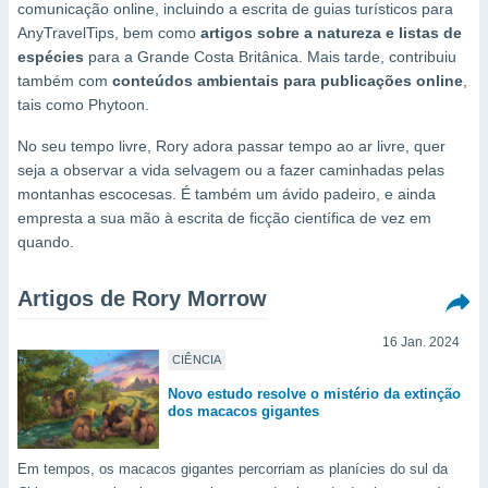
m
comunicação online, incluindo a escrita de guias turísticos para
 recolhidas
AnyTravelTips, bem como
artigos sobre a natureza e listas de
cookies ou
espécies
para a Grande Costa Britânica. Mais tarde, contribuiu
também com
conteúdos ambientais para publicações online
,
, permite-
tais como Phytoon.
ar a nossa
ara
ACEITAR
No seu tempo livre, Rory adora passar tempo ao ar livre, quer
 fornecer-
E
seja a observar a vida selvagem ou a fazer caminhadas pelas
os de alta
CONTINUAR
sem
montanhas escocesas. É também um ávido padeiro, e ainda
sto.
empresta a sua mão à escrita de ficção científica de vez em
CONFIGURAÇÕES
quando.
o botão
ontinuar",
r ao
Artigos de Rory Morrow
itando a
de todos os
16 Jan. 2024
óprios ou
CIÊNCIA
parceiros,
rmitem
Novo estudo resolve o mistério da extinção
dos macacos gigantes
lisar o
nto no
em como
Em tempos, os macacos gigantes percorriam as planícies do sul da
 um perfil