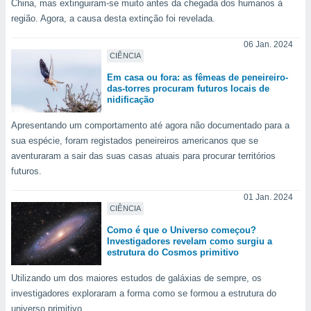
China, mas extinguiram-se muito antes da chegada dos humanos à
para lhe
licidade e
região. Agora, a causa desta extinção foi revelada.
ados com
06 Jan. 2024
CIÊNCIA
esmo. Pode
ais
Em casa ou fora: as fêmeas de peneireiro-
s na nossa
das-torres procuram futuros locais de
 Cookies
e
nidificação
u
nto a
Apresentando um comportamento até agora não documentado para a
omento,
sua espécie, foram registados peneireiros americanos que se
 botão
aventuraram a sair das suas casas atuais para procurar territórios
de cookies
futuros.
na parte
nossa
01 Jan. 2024
.
CIÊNCIA
IVAMENTE,
Como é que o Universo começou?
Investigadores revelam como surgiu a
estrutura do Cosmos primitivo
as
Utilizando um dos maiores estudos de galáxias de sempre, os
tes a
investigadores exploraram a forma como se formou a estrutura do
universo primitivo.