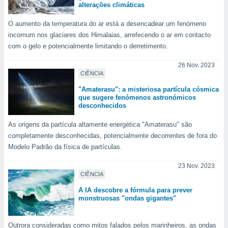
alterações climáticas
o qual se
ara tal,
O aumento da temperatura do ar está a desencadear um fenómeno
 o seu
incomum nos glaciares dos Himalaias, arrefecendo o ar em contacto
to ou opor-
essamento
com o gelo e potencialmente limitando o derretimento.
m qualquer
ando em “
26 Nov. 2023
CIÊNCIA
 ou na
"Amaterasu": a misteriosa partícula cósmica
 Cookies
que sugere fenómenos astronómicos
te.
desconhecidos
 nossos
As origens da partícula altamente energética "Amaterasu" são
completamente desconhecidas, potencialmente decorrentes de fora do
s o
Modelo Padrão da física de partículas.
o de
23 Nov. 2023
CIÊNCIA
e/ou aceder
A IA descobre a fórmula para prever
ões num
monstruosas "ondas gigantes"
utilizar
ados para
publicidade,
Outrora consideradas como mitos falados pelos marinheiros, as ondas