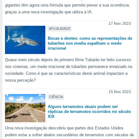
 para
gigantes têm agora uma fórmula que permite prever a sua ocorrência,
graças a uma nova investigação que utiliza a IA.
a, utilizar
selecionar
17 Nov. 2023
ATUALIDADE
a, criar
Bocas e dentes: como as representações de
personalizar
tubarões nos media espalham o medo
tilizar
irracional
selecionar
Quase meio século depois do primeiro filme Tubarão ter feito sucesso
dos, medir
nos cinemas, um medo irracional de tubarões permanece enraizado na
nho da
sociedade. Como é que as características deste animal impactam a
, medir o
nossa perceção?
o dos
15 Nov. 2023
r os
CIÊNCIA
ravés de
s ou
Alguns terramotos atuais podem ser
s de dados
réplicas de terramotos ocorridos no século
es fontes,
XIX
 e melhorar
ilizar dados
Uma nova investigação descobriu que partes dos Estados Unidos
ara
podem estar a sofrer abalos secundários de terramotos com séculos de