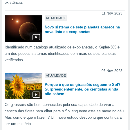
conteúdos.
existência.
11 Nov. 2023
ção
ATUALIDADE
ão através
Novo sistema de sete planetas aparece na
de
nova lista de exoplanetas
,
 e
Identificado num catálogo atualizado de exoplanetas, o Kepler-385 é
dos,
um dos poucos sistemas identificados com mais de seis planetas
publicidade
verificados.
s, estudos
a e
06 Nov. 2023
mento de
ATUALIDADE
Porque é que os girassóis seguem o Sol?
Surpreendentemente, os cientistas ainda
ossos 1199
não sabem
eiros
Os girassóis são bem conhecidos pela sua capacidade de virar a
cabeça das flores para olhar para o Sol enquanto este se move no céu.
Mas como é que o fazem? Um novo estudo descobriu que continua a
ser um mistério.