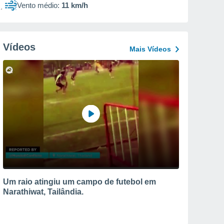
Vento médio:
11 km/h
Vídeos
Mais Vídeos
Um raio atingiu um campo de futebol em
Narathiwat, Tailândia.