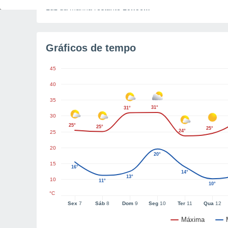
Luz da manhã restante
10h56m
Gráficos de tempo
45
40
35
31°
31°
30
25°
25°
25°
24°
25
20
20°
15
16°
14°
13°
10
11°
10°
°C
Sex
7
Sáb
8
Dom
9
Seg
10
Ter
11
Qua
12
Máxima