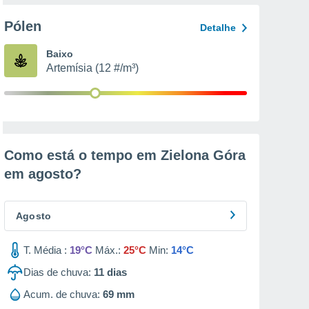
Pólen
Detalhe
Baixo
Artemísia (12 #/m³)
Como está o tempo em Zielona Góra
em
agosto
?
Agosto
T. Média :
19°C
Máx.:
25°C
Min:
14°C
Dias de chuva:
11
dias
Acum. de chuva:
69 mm