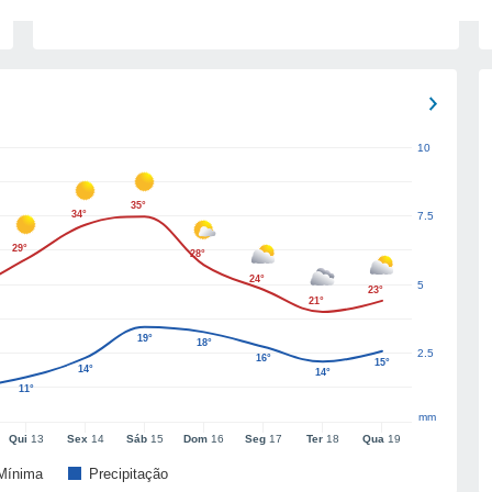
10
35°
34°
7.5
29°
28°
24°
5
23°
21°
19°
18°
2.5
16°
15°
14°
14°
11°
mm
Qui
13
Sex
14
Sáb
15
Dom
16
Seg
17
Ter
18
Qua
19
Mínima
Precipitação