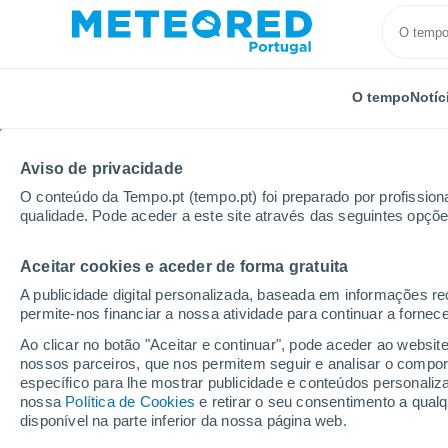
O tempo
Notíc
Aviso de privacidade
O conteúdo da Tempo.pt (tempo.pt) foi preparado por profissiona
qualidade. Pode aceder a este site através das seguintes opçõe
Aceitar cookies e aceder de forma gratuita
Início
Polónia
Lubúsquia
Zielona Góra
A publicidade digital personalizada, baseada em informações r
permite-nos financiar a nossa atividade para continuar a fornec
Tempo em Zielona Gór
Ao clicar no botão "Aceitar e continuar", pode aceder ao websit
nossos parceiros, que nos permitem seguir e analisar o compo
10:20
Sexta
específico para lhe mostrar publicidade e conteúdos persona
nossa
Política de Cookies
e retirar o seu consentimento a qua
disponível na parte inferior da nossa página web.
Limpo