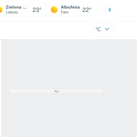
Zielona Góra
Albufeira
Lisboa
23°
22°
Lubusz
Faro
Lisboa
°C