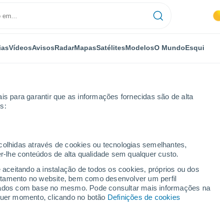
ias
Vídeos
Avisos
Radar
Mapas
Satélites
Modelos
O Mundo
Esqui
is para garantir que as informações fornecidas são de alta
s:
ecolhidas através de cookies ou tecnologias semelhantes,
er-lhe conteúdos de alta qualidade sem qualquer custo.
a
e aceitando a instalação de todos os cookies, próprios ou dos
rtamento no website, bem como desenvolver um perfil
...
lizados com base no mesmo. Pode consultar mais informações na
lquer momento, clicando no botão
Definições de cookies
Por horas
Intervalos nublados nas
próximas horas