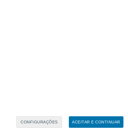
Calendário Lunar
Seg
Ter
Qua
Qui
Sex
Sáb
Domo
7
8
9
10
11
12
13
14
15
16
17
18
19
20
CONFIGURAÇÕES
ACEITAR E CONTINUAR