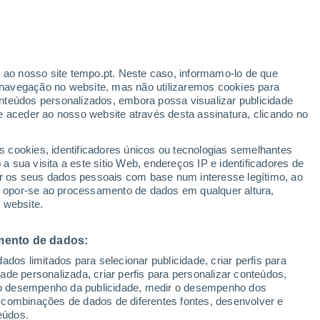
r ao nosso site tempo.pt. Neste caso, informamo-lo de que
/h
navegação no website, mas não utilizaremos cookies para
nteúdos personalizados, embora possa visualizar publicidade
e aceder ao nosso website através desta assinatura, clicando no
 até
s cookies, identificadores únicos ou tecnologias semelhantes
 sua visita a este sitio Web, endereços IP e identificadores de
r os seus dados pessoais com base num interesse legítimo, ao
Radar de Chuva
Satélites
Modelos
ou opor-se ao processamento de dados em qualquer altura,
 website.
mento de dados:
egunda
Terça
Quarta
Quinta
dos limitados para selecionar publicidade, criar perfis para
10 Ago.
11 Ago.
12 Ago.
13 Ago.
idade personalizada, criar perfis para personalizar conteúdos,
ir o desempenho da publicidade, medir o desempenho dos
 combinações de dados de diferentes fontes, desenvolver e
eúdos.