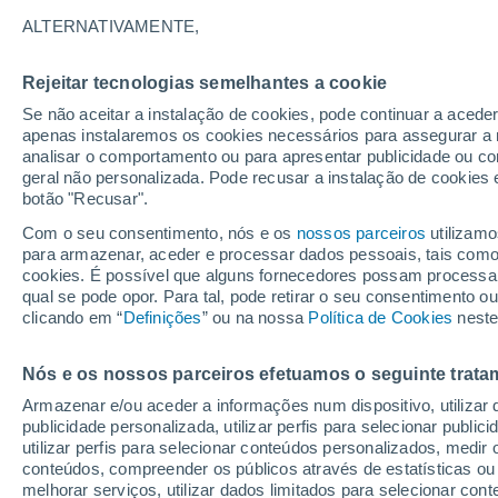
21°
ALTERNATIVAMENTE,
Rejeitar tecnologias semelhantes a cookie
Noroeste
Se não aceitar a instalação de cookies, pode continuar a acede
Sensação de 21°
10
-
27 km
apenas instalaremos os cookies necessários para assegurar a 
analisar o comportamento ou para apresentar publicidade ou co
geral não personalizada. Pode recusar a instalação de cookies 
botão "Recusar".
Última hora
Aviso amarelo de tempo quente neste distrito:
Com o seu consentimento, nós e os
nossos parceiros
utilizamo
39 ºC e noites tropicais; saiba até quando
para armazenar, aceder e processar dados pessoais, tais como a
cookies. É possível que alguns fornecedores possam processa
O Tempo 1 - 7 Dias
Atualidade
Mapas de nuvens
qual se pode opor. Para tal, pode retirar o seu consentimento 
clicando em “
Definições
” ou na nossa
Política de Cookies
neste
Nós e os nossos parceiros efetuamos o seguinte trata
Amanhã
Domingo
S
Hoje
Armazenar e/ou aceder a informações num dispositivo, utilizar da
8 Ago.
9 Ago.
7 Ago.
publicidade personalizada, utilizar perfis para selecionar public
utilizar perfis para selecionar conteúdos personalizados, med
conteúdos, compreender os públicos através de estatísticas ou
melhorar serviços, utilizar dados limitados para selecionar cont