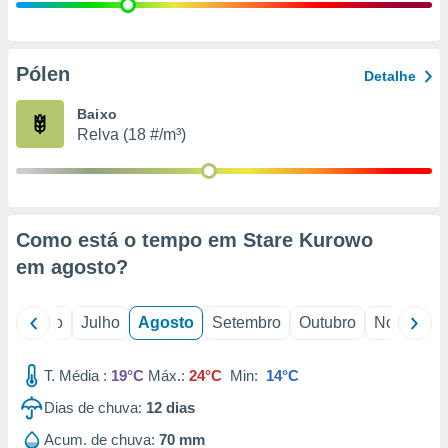
conteúdos.
ção
Pólen
Detalhe
ão através
de
Baixo
,
Relva (18 #/m³)
 e
dos,
publicidade
s, estudos
Como está o tempo em Stare Kurowo
a e
mento de
em
agosto
?
ossos 1199
o
Junho
Julho
Agosto
Setembro
Outubro
Novembro
eiros
T. Média :
19°C
Máx.:
24°C
Min:
14°C
Dias de chuva:
12
dias
Acum. de chuva:
70 mm