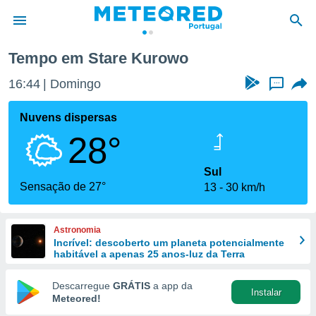
Tempo em Stare Kurowo
de
16:44
Domingo
...
 da
empo.pt) foi
Nuvens dispersas
or
28°
is para
e as
 fornecidas
Sul
 qualidade.
Sensação de 27°
13
30 km/h
r a este
s das
opções:
Astronomia
Incrível: descoberto um planeta potencialmente
ookies e
habitável a apenas 25 anos-luz da Terra
 forma
Descarregue
GRÁTIS
a app da
Instalar
e digital
Meteored!
da,