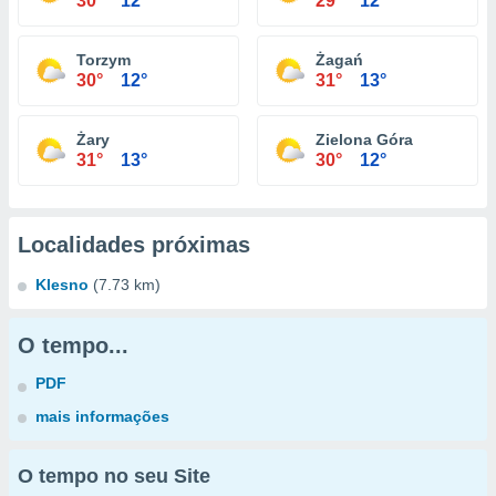
30°
12°
29°
12°
Torzym
Żagań
30°
12°
31°
13°
Żary
Zielona Góra
31°
13°
30°
12°
Localidades próximas
Klesno
(7.73 km)
O tempo...
PDF
mais informações
O tempo no seu Site