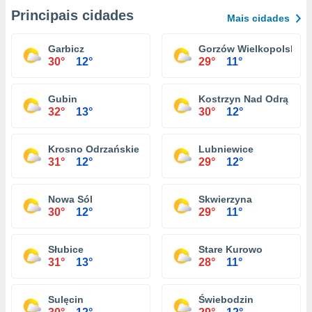
Principais cidades
Mais cidades
Garbicz
Gorzów Wielkopolski
30°
12°
29°
11°
Gubin
Kostrzyn Nad Odrą
32°
13°
30°
12°
Krosno Odrzańskie
Lubniewice
31°
12°
29°
12°
Nowa Sól
Skwierzyna
30°
12°
29°
11°
Słubice
Stare Kurowo
31°
13°
28°
11°
Sulęcin
Świebodzin