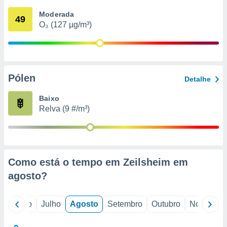
conteúdos.
Moderada
49
O₃ (127 µg/m³)
ção
ão através
de
,
 e
Pólen
Detalhe
dos,
Baixo
publicidade
Relva (9 #/m³)
s, estudos
a e
mento de
ossos 1199
Como está o tempo em Zeilsheim em
eiros
agosto
?
o
Junho
Julho
Agosto
Setembro
Outubro
Novembro