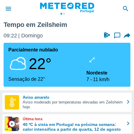
Tempo em Zeilsheim
de
09:22
Domingo
...
 da
empo.pt) foi
Parcialmente nublado
or
22°
is para
e as
 fornecidas
Nordeste
 qualidade.
Sensação de 22°
7
11 km/h
r a este
s das
opções:
Aviso amarelo
Aviso moderado por temperaturas elevadas em Zeilsheim
ookies e
hoje
 forma
Última hora
e digital
40 ºC à vista em Portugal na próxima semana:
calor intensifica a partir de quarta, 12 de agosto
da,