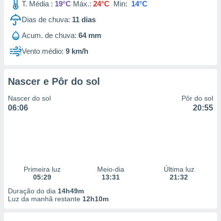
T. Média :
19°C
Máx.:
24°C
Min:
14°C
Dias de chuva:
11
dias
Acum. de chuva:
64 mm
Vento médio:
9 km/h
Nascer e Pôr do sol
Nascer do sol
Pôr do sol
06:06
20:55
Primeira luz
Meio-dia
Última luz
05:29
13:31
21:32
Duração do dia
14h49m
Luz da manhã restante
12h10m