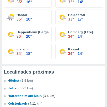
35°
16°
33°
14°
Hanau
Heidenrod
35°
18°
33°
17°
Heppenheim (Bergstraße)
Homberg (Efze)
36°
20°
34°
14°
Idstein
Kassel
34°
18°
34°
14°
Localidades próximas
Höchst
(2.5 km)
Kriftel
(3.23 km)
Hattersheim am Main
(3.4 km)
Kelsterbach
(4.11 km)