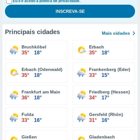
Eu li e aceito a política de privacidade.
Principais cidades
Mais cidades
Bruchköbel
Erbach
35°
18°
35°
18°
Erbach (Odenwald)
Frankenberg (Eder)
35°
18°
33°
15°
Frankfurt am Main
Friedberg (Hessen)
36°
18°
34°
17°
Fulda
Gersfeld (Rhön)
33°
16°
31°
16°
Gießen
Gladenbach