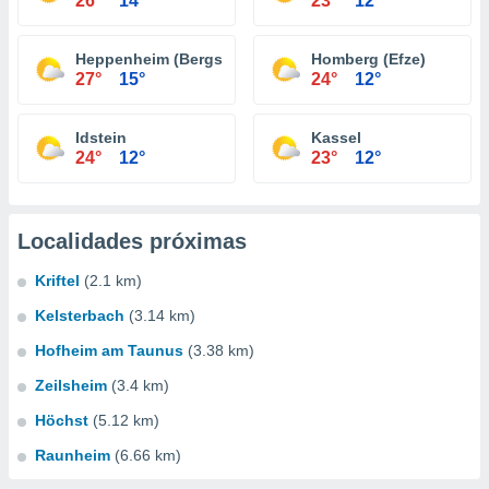
26°
14°
23°
12°
Heppenheim (Bergstraße)
Homberg (Efze)
27°
15°
24°
12°
Idstein
Kassel
24°
12°
23°
12°
Localidades próximas
Kriftel
(2.1 km)
Kelsterbach
(3.14 km)
Hofheim am Taunus
(3.38 km)
Zeilsheim
(3.4 km)
Höchst
(5.12 km)
Raunheim
(6.66 km)