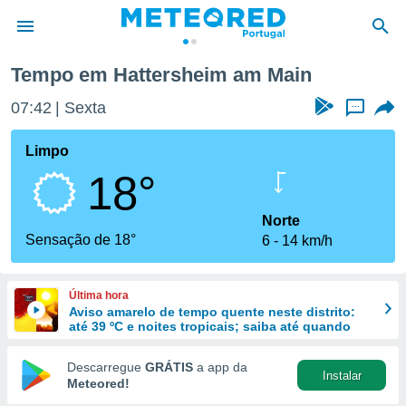
Tempo em Hattersheim am Main
de
07:42
Sexta
...
 da
empo.pt) foi
Limpo
or
18°
is para
e as
 fornecidas
Norte
 qualidade.
Sensação de 18°
6
14 km/h
r a este
s das
opções:
Última hora
Aviso amarelo de tempo quente neste distrito:
ookies e
até 39 ºC e noites tropicais; saiba até quando
 forma
Descarregue
GRÁTIS
a app da
Instalar
e digital
Meteored!
da,