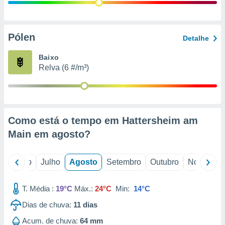
conteúdos.
ção
Pólen
Detalhe
ão através
de
Baixo
,
Relva (6 #/m³)
 e
dos,
publicidade
s, estudos
Como está o tempo em Hattersheim am
a e
mento de
Main em
agosto
?
ossos 1199
o
Junho
Julho
Agosto
Setembro
Outubro
Novembro
eiros
T. Média :
19°C
Máx.:
24°C
Min:
14°C
Dias de chuva:
11
dias
Acum. de chuva:
64 mm