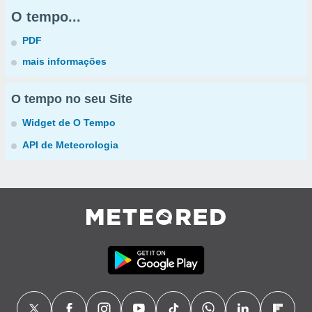
O tempo...
PDF
mais informações
O tempo no seu Site
Widget de O Tempo
API de Meteorologia