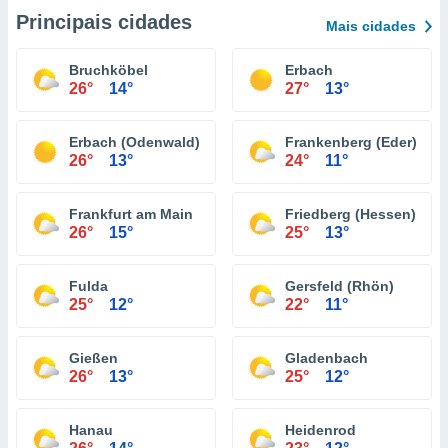
Principais cidades
Mais cidades
Bruchköbel
Erbach
26°
14°
27°
13°
Erbach (Odenwald)
Frankenberg (Eder)
26°
13°
24°
11°
Frankfurt am Main
Friedberg (Hessen)
26°
15°
25°
13°
Fulda
Gersfeld (Rhön)
25°
12°
22°
11°
Gießen
Gladenbach
26°
13°
25°
12°
Hanau
Heidenrod