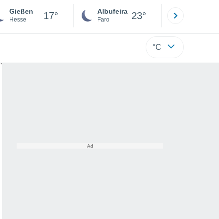
Gießen
Albufeira
Lisboa
17°
23°
Hesse
Faro
Lisboa
°C