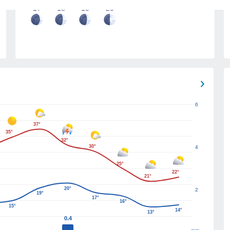
17
18
19
20
6
37°
35°
32°
30°
4
25°
22°
21°
20°
2
19°
17°
16°
15°
14°
13°
0.4