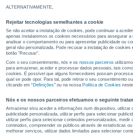
17°
ALTERNATIVAMENTE,
Rejeitar tecnologias semelhantes a cookie
Lua mingu
Se não aceitar a instalação de cookies, pode continuar a acede
Iluminada
Sensação de 17°
apenas instalaremos os cookies necessários para assegurar a 
analisar o comportamento ou para apresentar publicidade ou co
geral não personalizada. Pode recusar a instalação de cookies 
botão "Recusar".
Última hora
Aviso amarelo de tempo quente neste distrito:
Com o seu consentimento, nós e os
nossos parceiros
utilizamo
39 ºC e noites tropicais; saiba até quando
para armazenar, aceder e processar dados pessoais, tais como a
cookies. É possível que alguns fornecedores possam processa
O Tempo 1 - 7 Dias
Atualidade
Mapas de nuvens
qual se pode opor. Para tal, pode retirar o seu consentimento 
clicando em “
Definições
” ou na nossa
Política de Cookies
neste
Nós e os nossos parceiros efetuamos o seguinte trata
Amanhã
Domingo
S
Hoje
Armazenar e/ou aceder a informações num dispositivo, utilizar da
8 Ago.
9 Ago.
7 Ago.
publicidade personalizada, utilizar perfis para selecionar public
utilizar perfis para selecionar conteúdos personalizados, med
conteúdos, compreender os públicos através de estatísticas ou
melhorar serviços, utilizar dados limitados para selecionar cont