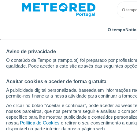
O tempo
Notíc
Aviso de privacidade
O conteúdo da Tempo.pt (tempo.pt) foi preparado por profissiona
qualidade. Pode aceder a este site através das seguintes opçõe
Aceitar cookies e aceder de forma gratuita
Início
Alemanha
Hesse
Gießen
A publicidade digital personalizada, baseada em informações r
permite-nos financiar a nossa atividade para continuar a fornec
Tempo em Gießen
Ao clicar no botão "Aceitar e continuar", pode aceder ao websit
nossos parceiros, que nos permitem seguir e analisar o compo
00:32
Sexta
específico para lhe mostrar publicidade e conteúdos persona
nossa
Política de Cookies
e retirar o seu consentimento a qua
disponível na parte inferior da nossa página web.
Céu limpo