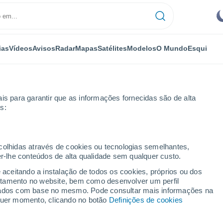
ias
Vídeos
Avisos
Radar
Mapas
Satélites
Modelos
O Mundo
Esqui
is para garantir que as informações fornecidas são de alta
s:
ecolhidas através de cookies ou tecnologias semelhantes,
er-lhe conteúdos de alta qualidade sem qualquer custo.
e aceitando a instalação de todos os cookies, próprios ou dos
rtamento no website, bem como desenvolver um perfil
...
lizados com base no mesmo. Pode consultar mais informações na
lquer momento, clicando no botão
Definições de cookies
Por horas
Intervalos nublados nas
próximas horas