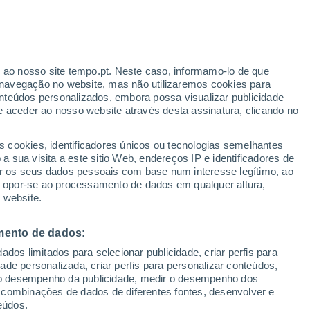
ante
r ao nosso site tempo.pt. Neste caso, informamo-lo de que
:
35%
navegação no website, mas não utilizaremos cookies para
nteúdos personalizados, embora possa visualizar publicidade
e aceder ao nosso website através desta assinatura, clicando no
 até
s cookies, identificadores únicos ou tecnologias semelhantes
 sua visita a este sitio Web, endereços IP e identificadores de
r os seus dados pessoais com base num interesse legítimo, ao
Radar de Chuva
Satélites
Modelos
ou opor-se ao processamento de dados em qualquer altura,
 website.
mento de dados:
egunda
Terça
Quarta
Quinta
dos limitados para selecionar publicidade, criar perfis para
10 Ago.
11 Ago.
12 Ago.
13 Ago.
idade personalizada, criar perfis para personalizar conteúdos,
ir o desempenho da publicidade, medir o desempenho dos
 combinações de dados de diferentes fontes, desenvolver e
eúdos.