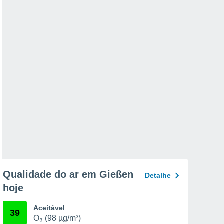
Qualidade do ar em Gießen
Detalhe
hoje
Aceitável
39
O₃ (98 µg/m³)