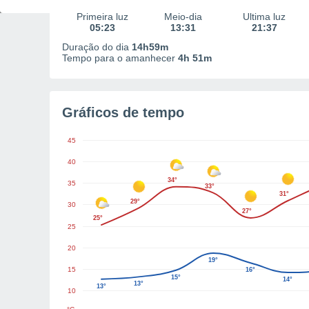
Primeira luz
Meio-dia
Última luz
05:23
13:31
21:37
Duração do dia
14h59m
Tempo para o amanhecer
4h 51m
Gráficos de tempo
45
40
34°
35
33°
31°
29°
30
27°
25°
25
20
19°
15
16°
15°
14°
13°
13°
10