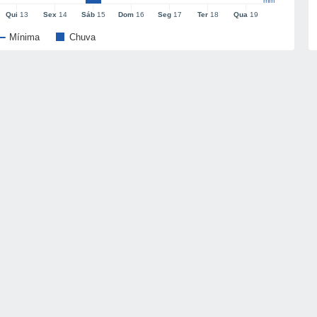
mm
Qui
13
Sex
14
Sáb
15
Dom
16
Seg
17
Ter
18
Qua
19
Mínima
Chuva