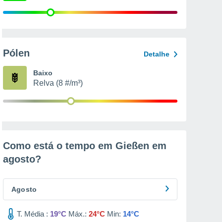
Pólen
Detalhe
Baixo
Relva (8 #/m³)
Como está o tempo em Gießen em
agosto
?
Agosto
T. Média :
19°C
Máx.:
24°C
Min:
14°C