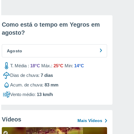
Como está o tempo em Yegros em
agosto
?
Agosto
T. Média :
18°C
Máx.:
25°C
Min:
14°C
Dias de chuva:
7
dias
Acum. de chuva:
83 mm
Vento médio:
13 km/h
Vídeos
Mais Vídeos