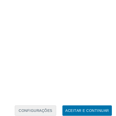
Calendário Lunar
Seg
Ter
Qua
Qui
Sex
Sáb
Domo
6
7
8
9
10
11
12
13
14
15
16
17
18
19
CONFIGURAÇÕES
ACEITAR E CONTINUAR
100