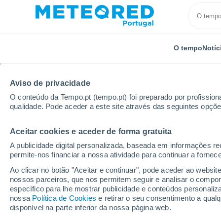
O tempo
Notíc
Aviso de privacidade
O conteúdo da Tempo.pt (tempo.pt) foi preparado por profissiona
qualidade. Pode aceder a este site através das seguintes opçõe
Aceitar cookies e aceder de forma gratuita
Início
Paraguai
Departamento de Caazapá
Yeg
A publicidade digital personalizada, baseada em informações r
permite-nos financiar a nossa atividade para continuar a fornec
Tempo em Yegros
Ao clicar no botão "Aceitar e continuar", pode aceder ao websit
nossos parceiros, que nos permitem seguir e analisar o compo
10:40
Quinta
específico para lhe mostrar publicidade e conteúdos persona
nossa
Política de Cookies
e retirar o seu consentimento a qua
disponível na parte inferior da nossa página web.
Limpo