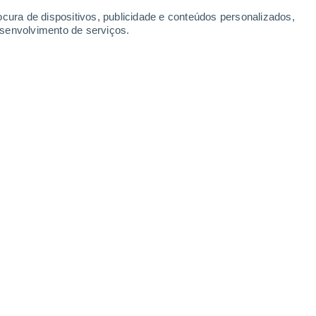
-
35
km/h
19
-
39
km/h
12
-
22
km/h
10
-
22
km/h
ocura de dispositivos, publicidade e conteúdos personalizados,
esenvolvimento de serviços.
Norte
3 Moderado
18
-
36 km/h
FPS:
6-10
s
Norte
4 Moderado
22
-
43 km/h
FPS:
6-10
s
Norte
5 Moderado
22
-
46 km/h
FPS:
6-10
Nordeste
4 Moderado
13
-
46 km/h
FPS:
6-10
Este
3 Moderado
23
-
56 km/h
FPS:
6-10