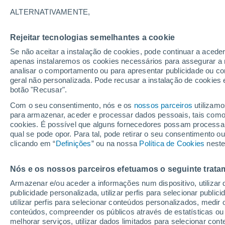
24°
ALTERNATIVAMENTE,
Rejeitar tecnologias semelhantes a cookie
Norte
Se não aceitar a instalação de cookies, pode continuar a acede
Sensação de 24°
18
-
36 km
apenas instalaremos os cookies necessários para assegurar a 
analisar o comportamento ou para apresentar publicidade ou co
geral não personalizada. Pode recusar a instalação de cookies 
botão "Recusar".
O Tempo 1 - 7 Dias
Atualidade
Mapas de chuva
R
Com o seu consentimento, nós e os
nossos parceiros
utilizamo
para armazenar, aceder e processar dados pessoais, tais como a
cookies. É possível que alguns fornecedores possam processa
qual se pode opor. Para tal, pode retirar o seu consentimento 
Amanhã
Sábado
D
Hoje
clicando em “
Definições
” ou na nossa
Política de Cookies
neste
7 Ago.
8 Ago.
6 Ago.
Nós e os nossos parceiros efetuamos o seguinte trata
Armazenar e/ou aceder a informações num dispositivo, utilizar da
40%
90%
publicidade personalizada, utilizar perfis para selecionar public
0.1 mm
20 mm
utilizar perfis para selecionar conteúdos personalizados, med
19°
/
11°
24°
/
11°
26°
/
17°
conteúdos, compreender os públicos através de estatísticas ou
melhorar serviços, utilizar dados limitados para selecionar cont