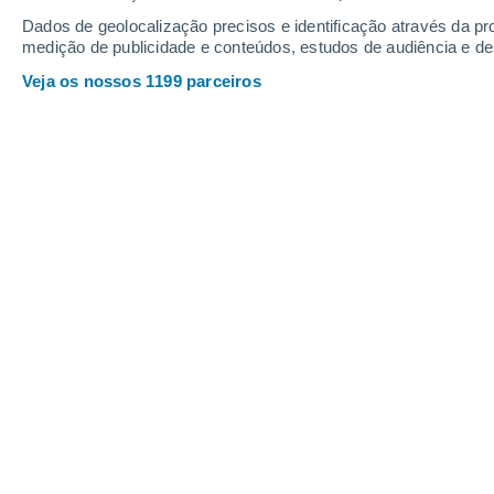
18
-
35
km/h
16
-
32
km/h
19
23
-
56
km/h
Dados de geolocalização precisos e identificação através da pr
medição de publicidade e conteúdos, estudos de audiência e d
Veja os nossos 1199 parceiros
Tempo em Yegros Hoje
, 6 de agosto
Limpo
24°
11:00
Sensação T.
24°
Nuvens dispersa
25°
12:00
Sensação T.
26°
Nuvens dispersa
26°
13:00
Sensação T.
27°
Trovoada
40%
25°
14:00
0.3 mm
Sensação T.
26°
Trovoada
30%
21°
15:00
0.7 mm
Sensação T.
21°