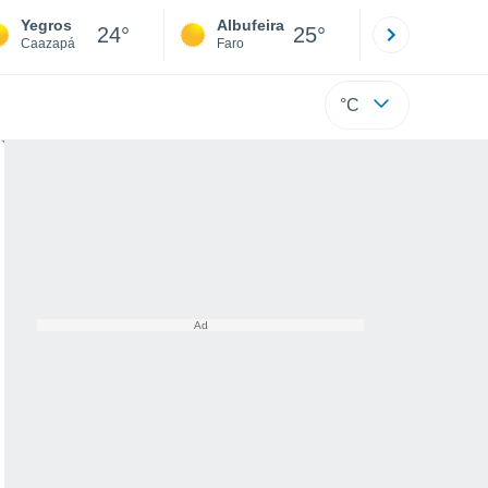
Yegros
Albufeira
Lisboa
24°
25°
Caazapá
Faro
Lisboa
°C