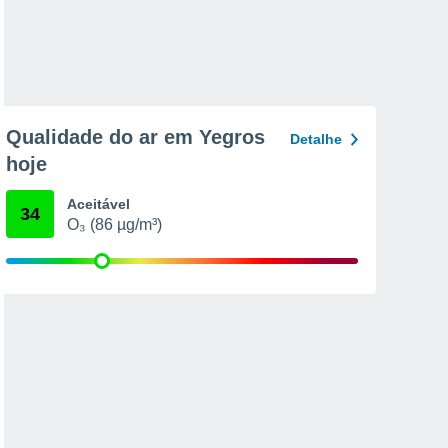
Qualidade do ar em Yegros
Detalhe
hoje
Aceitável
34
O₃ (86 µg/m³)