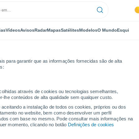
ias
Vídeos
Avisos
Radar
Mapas
Satélites
Modelos
O Mundo
Esqui
is para garantir que as informações fornecidas são de alta
s:
ros
ecolhidas através de cookies ou tecnologias semelhantes,
er-lhe conteúdos de alta qualidade sem qualquer custo.
e aceitando a instalação de todos os cookies, próprios ou dos
rtamento no website, bem como desenvolver um perfil
...
lizados com base no mesmo. Pode consultar mais informações na
lquer momento, clicando no botão
Definições de cookies
Por horas
Chuva fraca nas próximas horas