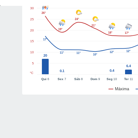
30
26°
25
24°
21°
19°
20
18°
17°
17°
15
12°
10
12°
11°
11°
10°
20
5
6.4
0.4
0.1
°C
Qui
6
Sex
7
Sáb
8
Dom
9
Seg
10
Ter
11
Máxima