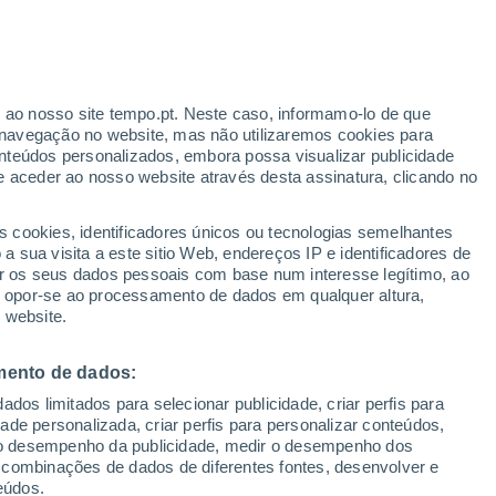
r ao nosso site tempo.pt. Neste caso, informamo-lo de que
/h
navegação no website, mas não utilizaremos cookies para
nteúdos personalizados, embora possa visualizar publicidade
e aceder ao nosso website através desta assinatura, clicando no
adar de Chuva
Satélites
Modelos
s cookies, identificadores únicos ou tecnologias semelhantes
 sua visita a este sitio Web, endereços IP e identificadores de
r os seus dados pessoais com base num interesse legítimo, ao
ou opor-se ao processamento de dados em qualquer altura,
omingo
Segunda
Terça
Quarta
 website.
9 Ago.
10 Ago.
11 Ago.
12 Ago.
mento de dados:
dos limitados para selecionar publicidade, criar perfis para
50%
70%
80%
idade personalizada, criar perfis para personalizar conteúdos,
0.4 mm
6.4 mm
3.6 mm
ir o desempenho da publicidade, medir o desempenho dos
21°
/
10°
18°
/
12°
17°
/
12°
19°
/
14°
 combinações de dados de diferentes fontes, desenvolver e
eúdos.