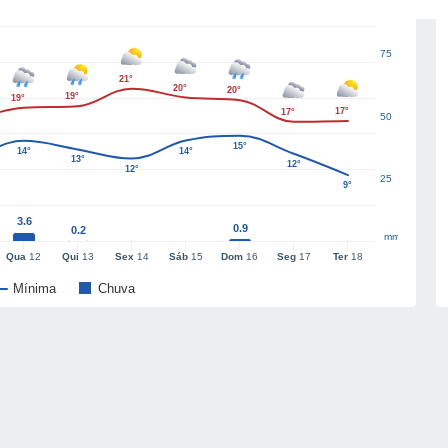
75
21°
20°
20°
19°
19°
17°
17°
50
15°
14°
14°
13°
12°
12°
25
9°
3.6
0.9
0.2
mm
Qua
12
Qui
13
Sex
14
Sáb
15
Dom
16
Seg
17
Ter
18
Mínima
Chuva