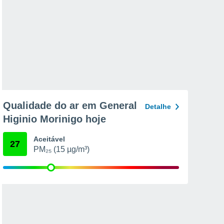
Qualidade do ar em General
Detalhe
Higinio Morinigo hoje
Aceitável
27
PM₂₅ (15 µg/m³)