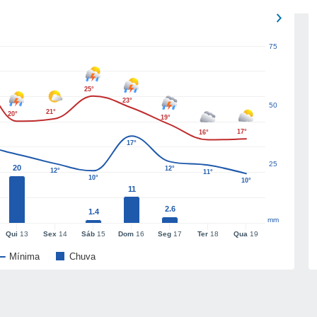
75
25°
23°
50
21°
20°
19°
17°
16°
17°
25
20
12°
12°
11°
10°
10°
11
2.6
1.4
mm
Qui
13
Sex
14
Sáb
15
Dom
16
Seg
17
Ter
18
Qua
19
Mínima
Chuva