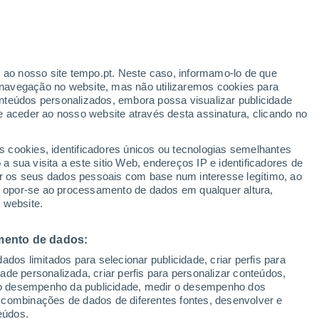
ante
r ao nosso site tempo.pt. Neste caso, informamo-lo de que
:
33%
navegação no website, mas não utilizaremos cookies para
nteúdos personalizados, embora possa visualizar publicidade
e aceder ao nosso website através desta assinatura, clicando no
s cookies, identificadores únicos ou tecnologias semelhantes
o
 sua visita a este sitio Web, endereços IP e identificadores de
r os seus dados pessoais com base num interesse legítimo, ao
ura
Radar de Chuva
Satélites
Modelos
ou opor-se ao processamento de dados em qualquer altura,
 website.
mento de dados:
egunda
Terça
Quarta
Quinta
dos limitados para selecionar publicidade, criar perfis para
10 Ago.
11 Ago.
12 Ago.
13 Ago.
idade personalizada, criar perfis para personalizar conteúdos,
ir o desempenho da publicidade, medir o desempenho dos
 combinações de dados de diferentes fontes, desenvolver e
eúdos.
50%
70%
60%
90%