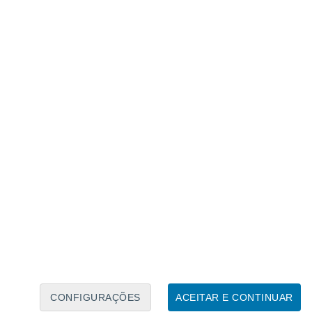
Calendário Lunar
Seg
Ter
Qua
Qui
Sex
Sáb
Domo
7
8
9
10
11
12
13
14
15
16
17
18
19
20
CONFIGURAÇÕES
ACEITAR E CONTINUAR