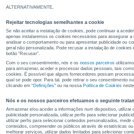
11°
ALTERNATIVAMENTE,
Rejeitar tecnologias semelhantes a cookie
Lua mingu
Se não aceitar a instalação de cookies, pode continuar a acede
Iluminada
Sensação de 11°
apenas instalaremos os cookies necessários para assegurar a 
analisar o comportamento ou para apresentar publicidade ou co
geral não personalizada. Pode recusar a instalação de cookies 
botão "Recusar".
Última hora
Hoje e amanhã poeiras do Saara “invadem”
Com o seu consentimento, nós e os
nossos parceiros
utilizamo
Portugal: risco de trovoadas no Norte e Centr
para armazenar, aceder e processar dados pessoais, tais como a
aumenta
cookies. É possível que alguns fornecedores possam processa
O Tempo 1 - 7 Dias
Atualidade
Mapas de temperat
qual se pode opor. Para tal, pode retirar o seu consentimento 
clicando em “
Definições
” ou na nossa
Política de Cookies
neste
Nós e os nossos parceiros efetuamos o seguinte trata
Amanhã
Domingo
S
Hoje
Armazenar e/ou aceder a informações num dispositivo, utilizar da
8 Ago.
9 Ago.
7 Ago.
publicidade personalizada, utilizar perfis para selecionar public
utilizar perfis para selecionar conteúdos personalizados, med
conteúdos, compreender os públicos através de estatísticas ou
melhorar serviços, utilizar dados limitados para selecionar cont
90%
60%
60%