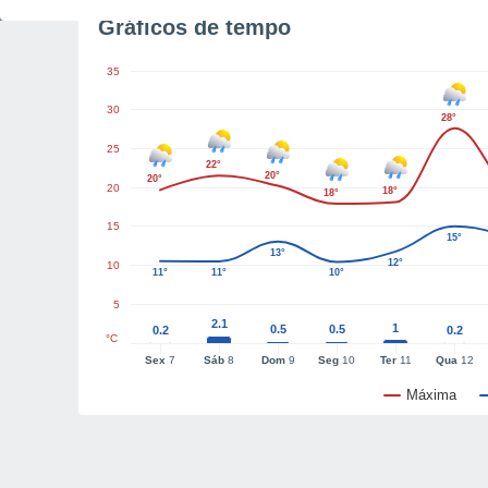
Gráficos de tempo
35
30
28°
25
22°
20°
20°
20
18°
18°
15
15°
13°
12°
10
11°
11°
10°
5
2.1
1
0.5
0.5
0.2
0.2
°C
Sex
7
Sáb
8
Dom
9
Seg
10
Ter
11
Qua
12
Máxima