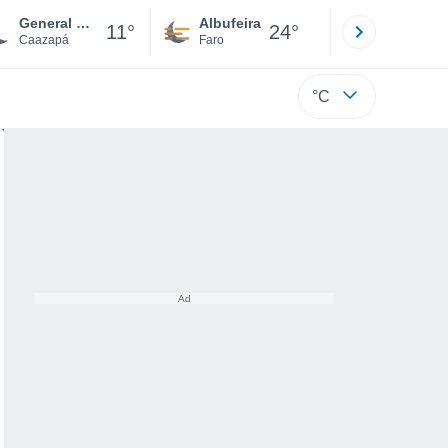
General Higinio Morinigo
Albufeira
Lisboa
11°
24°
Caazapá
Faro
Lisboa
°C