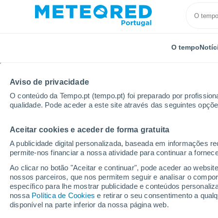
O tempo
Notíc
Aviso de privacidade
O conteúdo da Tempo.pt (tempo.pt) foi preparado por profissiona
qualidade. Pode aceder a este site através das seguintes opçõe
Aceitar cookies e aceder de forma gratuita
Início
Paraguai
Departamento de Caazapá
Gen
A publicidade digital personalizada, baseada em informações r
permite-nos financiar a nossa atividade para continuar a fornec
Tempo em General Higi
Ao clicar no botão "Aceitar e continuar", pode aceder ao websit
nossos parceiros, que nos permitem seguir e analisar o compo
22:09
Sexta
específico para lhe mostrar publicidade e conteúdos persona
nossa
Política de Cookies
e retirar o seu consentimento a qua
disponível na parte inferior da nossa página web.
Céu limpo