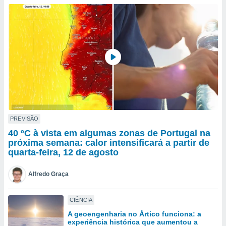
para lhe
licidade e
ados com
esmo. Pode
ais
s na nossa
 Cookies
e
u
nto a
omento,
 botão
de cookies
PREVISÃO
na parte
40 ºC à vista em algumas zonas de Portugal na
nossa
próxima semana: calor intensificará a partir de
.
quarta-feira, 12 de agosto
IVAMENTE,
Alfredo Graça
as
CIÊNCIA
tes a
A geoengenharia no Ártico funciona: a
experiência histórica que aumentou a