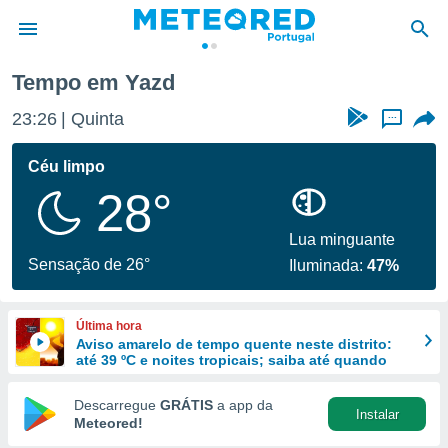
Tempo em Yazd
de
23:26
Quinta
...
 da
empo.pt) foi
Céu limpo
or
28°
is para
e as
 fornecidas
Lua minguante
 qualidade.
Sensação de 26°
Iluminada:
47%
r a este
s das
opções:
Última hora
Aviso amarelo de tempo quente neste distrito:
ookies e
até 39 ºC e noites tropicais; saiba até quando
 forma
Descarregue
GRÁTIS
a app da
Instalar
e digital
Meteored!
da,