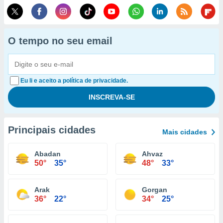
O tempo no seu email
Eu li e aceito a política de privacidade.
Principais cidades
Mais cidades
Abadan
Ahvaz
50°
35°
48°
33°
Arak
Gorgan
36°
22°
34°
25°