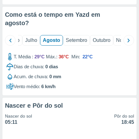
conteúdos.
Como está o tempo em Yazd em
ção
agosto
?
ão através
de
,
o
Junho
Julho
Agosto
Setembro
Outubro
Novembro
 e
T. Média :
29°C
Máx.:
36°C
Min:
22°C
dos,
publicidade
Dias de chuva:
0
dias
s, estudos
a e
Acum. de chuva:
0 mm
mento de
Vento médio:
6 km/h
ossos 1199
eiros
Nascer e Pôr do sol
Nascer do sol
Pôr do sol
05:11
18:45