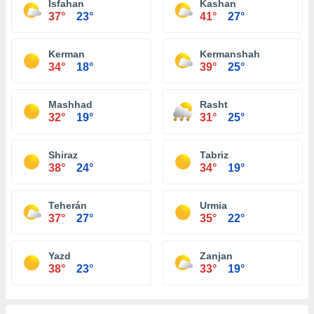
Isfahan
Kashan
37°
23°
41°
27°
Kerman
Kermanshah
34°
18°
39°
25°
Mashhad
Rasht
32°
19°
31°
25°
Shiraz
Tabriz
38°
24°
34°
19°
Teherán
Urmia
37°
27°
35°
22°
Yazd
Zanjan
38°
23°
33°
19°