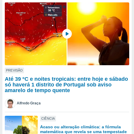
para lhe
licidade e
ados com
esmo. Pode
ais
s na nossa
 Cookies
e
u
nto a
omento,
 botão
de cookies
PREVISÃO
na parte
Até 39 ºC e noites tropicais: entre hoje e sábado
nossa
só haverá 1 distrito de Portugal sob aviso
.
amarelo de tempo quente
IVAMENTE,
Alfredo Graça
as
CIÊNCIA
tes a
Acaso ou alteração climática: a fórmula
matemática que revela se uma tempestade