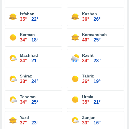
Isfahan
Kashan
35°
22°
36°
26°
Kerman
Kermanshah
34°
18°
40°
25°
Mashhad
Rasht
34°
21°
34°
23°
Shiraz
Tabriz
38°
24°
36°
19°
Teherán
Urmia
34°
25°
35°
21°
Yazd
Zanjan
37°
23°
33°
16°