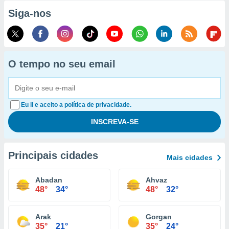
Siga-nos
O tempo no seu email
Eu li e aceito a política de privacidade.
Principais cidades
Mais cidades
Abadan
Ahvaz
48°
34°
48°
32°
Arak
Gorgan
35°
21°
35°
24°