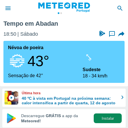
Tempo em Abadan
de
18:50
Sábado
...
 da
empo.pt) foi
Névoa de poeira
or
43°
is para
e as
 fornecidas
Sudeste
 qualidade.
Sensação de 42°
18
34 km/h
r a este
s das
opções:
Última hora
40 ºC à vista em Portugal na próxima semana:
ookies e
calor intensifica a partir de quarta, 12 de agosto
 forma
Descarregue
GRÁTIS
a app da
Instalar
e digital
Meteored!
da,