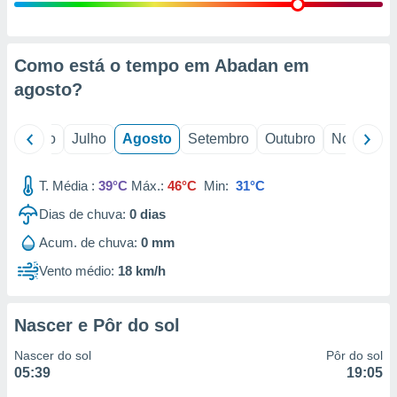
conteúdos.
ção
Como está o tempo em Abadan em
ão através
agosto
?
de
,
 e
o
Junho
Julho
Agosto
Setembro
Outubro
Novembro
dos,
publicidade
T. Média :
39°C
Máx.:
46°C
Min:
31°C
s, estudos
Dias de chuva:
0
dias
a e
mento de
Acum. de chuva:
0 mm
Vento médio:
18 km/h
ossos 1199
eiros
Nascer e Pôr do sol
Nascer do sol
Pôr do sol
05:39
19:05