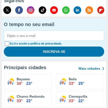
Siga-nos
O tempo no seu email
Eu li e aceito a política de privacidade.
Principais cidades
Mais cidades
Bayamo
Belic
34°
23°
33°
25°
Charco Redondo
Cieneguilla
33°
22°
33°
22°