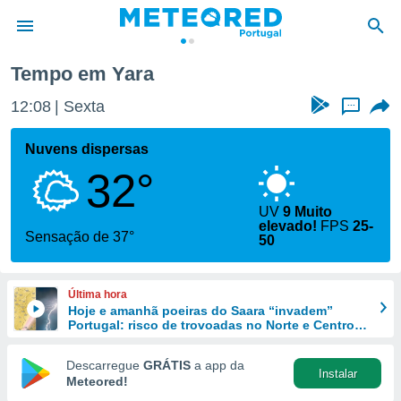
Tempo em Yara
de
12:08
Sexta
...
 da
empo.pt) foi
Nuvens dispersas
or
32°
is para
e as
 fornecidas
UV
9 Muito
elevado!
FPS
25-
 qualidade.
Sensação de 37°
50
r a este
s das
opções:
Última hora
Hoje e amanhã poeiras do Saara “invadem”
ookies e
Portugal: risco de trovoadas no Norte e Centro
 forma
aumenta
Descarregue
GRÁTIS
a app da
e digital
Instalar
Meteored!
da,