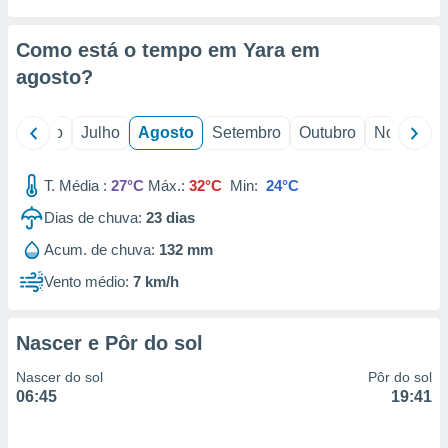
conteúdos.
Como está o tempo em Yara em
ção
agosto
?
ão através
de
,
o
Junho
Julho
Agosto
Setembro
Outubro
Novembro
 e
dos,
T. Média :
27°C
Máx.:
32°C
Min:
24°C
publicidade
Dias de chuva:
23
dias
s, estudos
a e
Acum. de chuva:
132 mm
mento de
Vento médio:
7 km/h
ossos 1199
eiros
Nascer e Pôr do sol
Nascer do sol
Pôr do sol
06:45
19:41