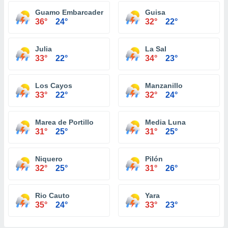
Guamo Embarcadero
Guisa
36°
24°
32°
22°
Julia
La Sal
33°
22°
34°
23°
Los Cayos
Manzanillo
33°
22°
32°
24°
Marea de Portillo
Media Luna
31°
25°
31°
25°
Niquero
Pilón
32°
25°
31°
26°
Rio Cauto
Yara
35°
24°
33°
23°